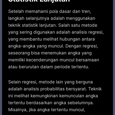
Setelah memahami pola dasar dan tren,
langkah selanjutnya adalah menggunakan
teknik statistik lanjutan. Salah satu metode
yang sering digunakan adalah analisis regresi,
yang membantu melihat hubungan antara
angka-angka yang muncul. Dengan regresi,
seseorang bisa menemukan angka yang
memiliki kecenderungan muncul bersamaan
atau berurutan dalam periode tertentu.
Selain regresi, metode lain yang berguna
adalah analisis probabilitas bersyarat. Teknik
ini melihat kemungkinan kemunculan angka
tertentu berdasarkan angka sebelumnya.
Misalnya, jika angka tertentu muncul,