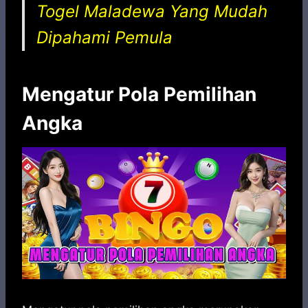
Togel Maladewa Yang Mudah
Dipahami Pemula
Mengatur Pola Pemilihan
Angka