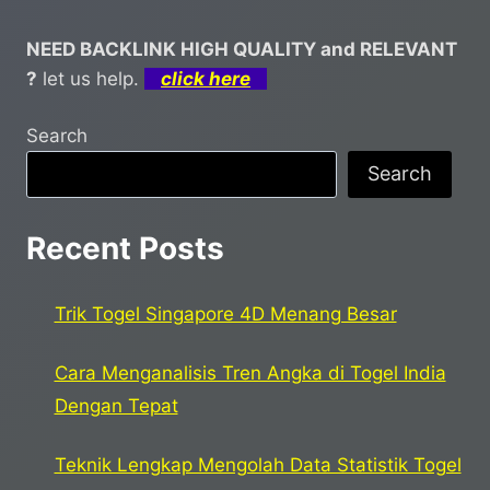
NEED BACKLINK HIGH QUALITY and RELEVANT
?
let us help.
click here
Search
Search
Recent Posts
Trik Togel Singapore 4D Menang Besar
Cara Menganalisis Tren Angka di Togel India
Dengan Tepat
Teknik Lengkap Mengolah Data Statistik Togel