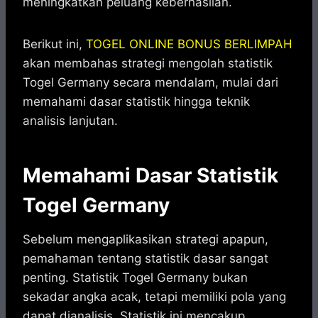
meningkatkan peluang keberhasilan.
Berikut ini,
TOGEL ONLINE BONUS BERLIMPAH
akan membahas strategi mengolah statistik
Togel Germany secara mendalam, mulai dari
memahami dasar statistik hingga teknik
analisis lanjutan.
Memahami Dasar Statistik
Togel Germany
Sebelum mengaplikasikan strategi apapun,
pemahaman tentang statistik dasar sangat
penting. Statistik Togel Germany bukan
sekadar angka acak, tetapi memiliki pola yang
dapat dianalisis. Statistik ini mencakup