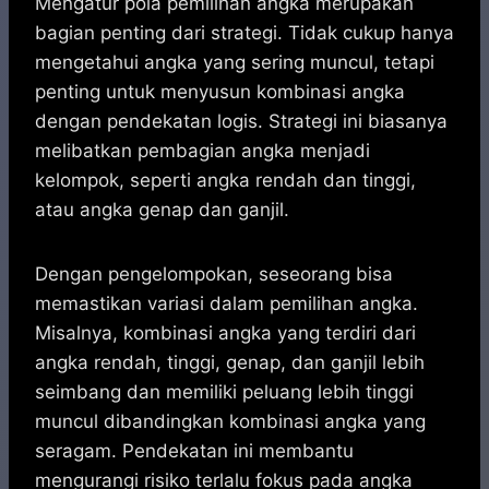
Mengatur pola pemilihan angka merupakan
bagian penting dari strategi. Tidak cukup hanya
mengetahui angka yang sering muncul, tetapi
penting untuk menyusun kombinasi angka
dengan pendekatan logis. Strategi ini biasanya
melibatkan pembagian angka menjadi
kelompok, seperti angka rendah dan tinggi,
atau angka genap dan ganjil.
Dengan pengelompokan, seseorang bisa
memastikan variasi dalam pemilihan angka.
Misalnya, kombinasi angka yang terdiri dari
angka rendah, tinggi, genap, dan ganjil lebih
seimbang dan memiliki peluang lebih tinggi
muncul dibandingkan kombinasi angka yang
seragam. Pendekatan ini membantu
mengurangi risiko terlalu fokus pada angka