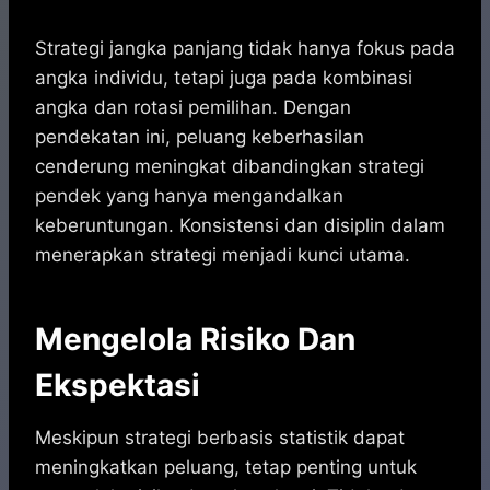
Strategi jangka panjang tidak hanya fokus pada
angka individu, tetapi juga pada kombinasi
angka dan rotasi pemilihan. Dengan
pendekatan ini, peluang keberhasilan
cenderung meningkat dibandingkan strategi
pendek yang hanya mengandalkan
keberuntungan. Konsistensi dan disiplin dalam
menerapkan strategi menjadi kunci utama.
Mengelola Risiko Dan
Ekspektasi
Meskipun strategi berbasis statistik dapat
meningkatkan peluang, tetap penting untuk