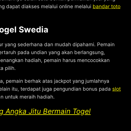
g dapat diakses melalui online melalui
bandar toto
ogel Swedia
ur yang sederhana dan mudah dipahami. Pemain
bertaruh pada undian yang akan berlangsung,
menangkan hadiah, pemain harus mencocokkan
 pilih.
a, pemain berhak atas jackpot yang jumlahnya
Selain itu, terdapat juga pengundian bonus pada
slot
 untuk meraih hadiah.
 Angka Jitu Bermain Togel