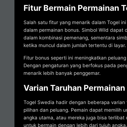
Fitur Bermain Permainan 
Salah satu fitur yang menarik dalam Togel in
dalam permainan bonus. Simbol Wild dapat 
dalam kombinasi pemenang, sementara simbo
ketika muncul dalam jumlah tertentu di layar.
Fitur bonus seperti ini meningkatkan peluan
Dengan pengaturan yang berfokus pada peng
menarik lebih banyak penggemar.
Varian Taruhan Permainan
Togel Swedia hadir dengan beberapa varian
pilihan dan peluang. Pemain dapat memilih u
angka utama, atau mereka juga bisa terliba
untuk bermain dengan lebih dari tujuh angka