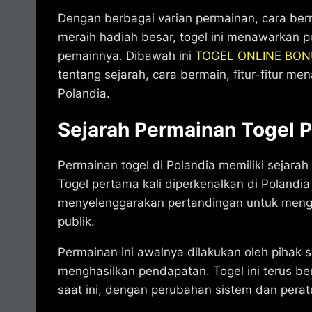
Dengan berbagai varian permainan, cara be
meraih hadiah besar, togel ini menawarkan 
pemainnya. Dibawah ini
TOGEL ONLINE BON
tentang sejarah, cara bermain, fitur-fitur me
Polandia.
Sejarah Permainan Togel P
Permainan togel di Polandia memiliki sejarah
Togel pertama kali diperkenalkan di Polandia
menyelenggarakan pertandingan untuk meng
publik.
Permainan ini awalnya dilakukan oleh pihak
menghasilkan pendapatan. Togel ini terus ber
saat ini, dengan perubahan sistem dan pera