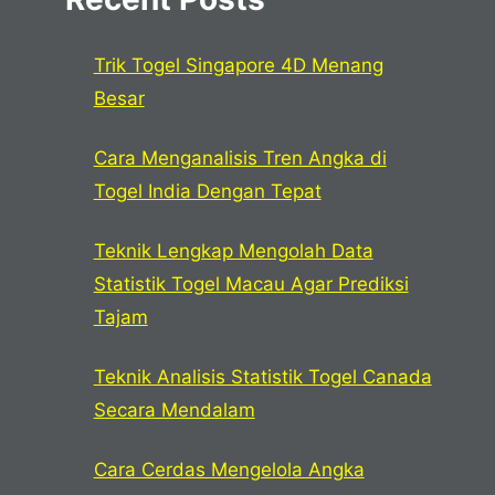
Trik Togel Singapore 4D Menang
Besar
Cara Menganalisis Tren Angka di
Togel India Dengan Tepat
Teknik Lengkap Mengolah Data
Statistik Togel Macau Agar Prediksi
Tajam
Teknik Analisis Statistik Togel Canada
Secara Mendalam
Cara Cerdas Mengelola Angka