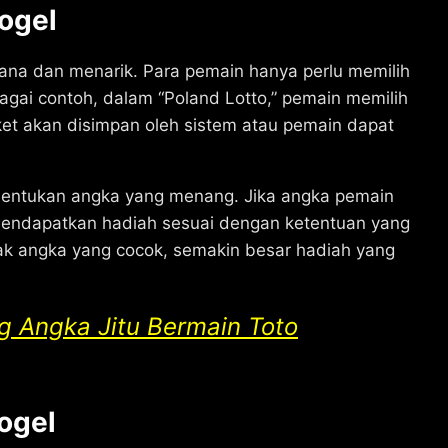
ogel
hana dan menarik. Para pemain hanya perlu memilih
agai contoh, dalam “Poland Lotto,” pemain memilih
iket akan disimpan oleh sistem atau pemain dapat
enentukan angka yang menang. Jika angka pemain
mendapatkan hadiah sesuai dengan ketentuan yang
ak angka yang cocok, semakin besar hadiah yang
 Angka Jitu Bermain Toto
ogel