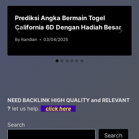
Prediksi Angka Bermain Togel
California 6D Dengan Hadiah Besar
By
Randian
03/04/2025
NEED BACKLINK HIGH QUALITY and RELEVANT
?
let us help.
click here
Search
Search