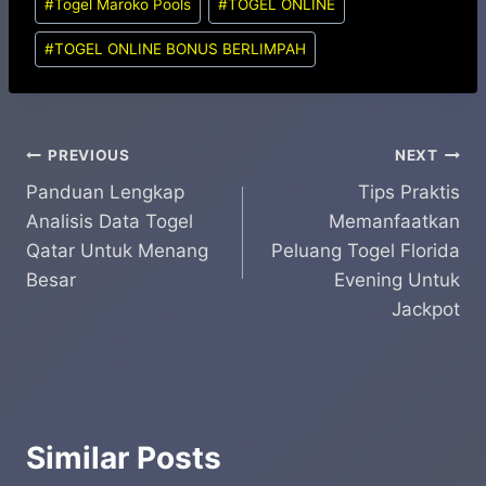
#
Togel Maroko Pools
#
TOGEL ONLINE
#
TOGEL ONLINE BONUS BERLIMPAH
Post
PREVIOUS
NEXT
Panduan Lengkap
Tips Praktis
navigation
Analisis Data Togel
Memanfaatkan
Qatar Untuk Menang
Peluang Togel Florida
Besar
Evening Untuk
Jackpot
Similar Posts