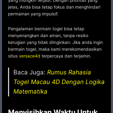
yang mungkin terjadi. Dengan prioritas yang
jelas, Anda bisa tetap fokus dan menghindari
permainan yang impulsif.
Pengalaman bermain togel bisa tetap
menyenangkan dan aman, tanpa resiko
kerugian yang tidak diinginkan. Jika anda ingin
bermain togel, maka kami merekomendasikan
situs
versace4d
terpercaya dan terjamin.
Baca Juga:
Rumus Rahasia
Togel Macau 4D Dengan Logika
Matematika
Menyisihkan Waktu Untuk