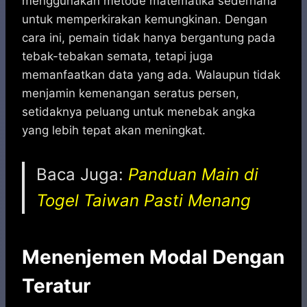
menggunakan metode matematika sederhana
untuk memperkirakan kemungkinan. Dengan
cara ini, pemain tidak hanya bergantung pada
tebak-tebakan semata, tetapi juga
memanfaatkan data yang ada. Walaupun tidak
menjamin kemenangan seratus persen,
setidaknya peluang untuk menebak angka
yang lebih tepat akan meningkat.
Baca Juga:
Panduan Main di
Togel Taiwan Pasti Menang
Menenjemen Modal Dengan
Teratur