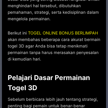
menghindari hal tersebut, dibutuhkan
pemahaman, strategi, serta kedisiplinan dalam
mengelola permainan.
Berikut ini
TOGEL ONLINE BONUS BERLIMPAH
akan membahas beberapa cara akurat bermain
togel 3D agar Anda bisa tetap menikmati
permainan tanpa harus merasakan penyesalan
di kemudian hari.
Pelajari Dasar Permainan
Togel 3D
Sebelum berbicara lebih jauh tentang strategi,
penting bagi pemain untuk benar-benar