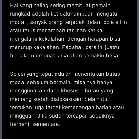
Hal yang paling sering membuat pemain
rungkad adalah ketidakmampuan mengatur
modal. Banyak orang terjebak dalam pola all in
atau terus menambah taruhan ketika
mengalami kekalahan, dengan harapan bisa
menutup kekalahan. Padahal, cara ini justru
berisiko membuat kekalahan semakin besar.
Solusi yang tepat adalah menentukan batas
modal sebelum bermain, misalnya hanya
menggunakan dana khusus hiburan yang
memang sudah dialokasikan. Selain itu,
tentukan juga target kemenangan harian atau
mingguan. Jika sudah tercapai, sebaiknya
berhenti sementara.