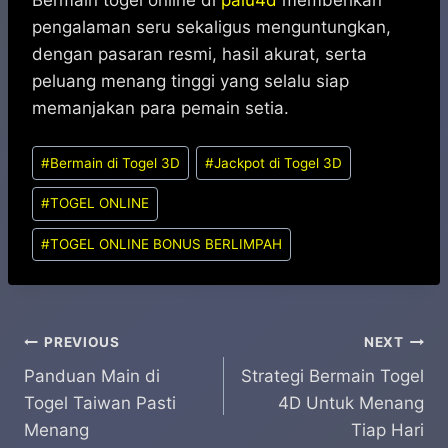
Bermain togel online di
palu4d
memberikan
pengalaman seru sekaligus menguntungkan,
dengan pasaran resmi, hasil akurat, serta
peluang menang tinggi yang selalu siap
memanjakan para pemain setia.
Post
#
Bermain di Togel 3D
#
Jackpot di Togel 3D
Tags:
#
TOGEL ONLINE
#
TOGEL ONLINE BONUS BERLIMPAH
Post
PREVIOUS
NEXT
Panduan Main di
Strategi Bermain Togel
navigation
Togel Taiwan Pasti
4D Untuk Menang
Menang
Tiap Hari