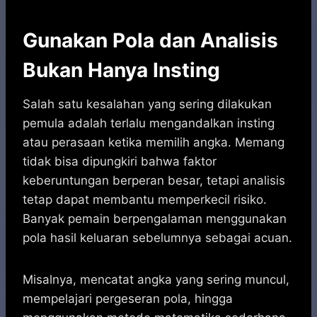
Gunakan Pola dan Analisis
Bukan Hanya Insting
Salah satu kesalahan yang sering dilakukan
pemula adalah terlalu mengandalkan insting
atau perasaan ketika memilih angka. Memang
tidak bisa dipungkiri bahwa faktor
keberuntungan berperan besar, tetapi analisis
tetap dapat membantu memperkecil risiko.
Banyak pemain berpengalaman menggunakan
pola hasil keluaran sebelumnya sebagai acuan.
Misalnya, mencatat angka yang sering muncul,
mempelajari pergeseran pola, hingga