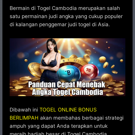
h
a
e
e
k
i
a
c
s
l
y
n
Bermain di Togel Cambodia merupakan salah
t
e
s
e
p
e
satu permainan judi angka yang cukup populer
s
b
e
g
e
di kalangan penggemar judi togel di Asia.
A
o
n
r
p
o
g
a
p
k
e
m
r
Dibawah ini
TOGEL ONLINE BONUS
BERLIMPAH
akan membahas berbagai strategi
ampuh yang dapat Anda terapkan untuk
meraih hadiah besar di Togel Cambodia.