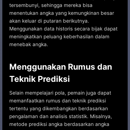
tersembunyi, sehingga mereka bisa
menentukan angka yang kemungkinan besar
akan keluar di putaran berikutnya.
Menggunakan data historis secara bijak dapat
meningkatkan peluang keberhasilan dalam
menebak angka.
Menggunakan Rumus dan
Teknik Prediksi
Selain mempelajari pola, pemain juga dapat
memanfaatkan rumus dan teknik prediksi
tertentu yang dikembangkan berdasarkan
pengalaman dan analisis statistik. Misalnya,
metode prediksi angka berdasarkan angka