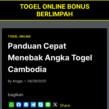
Skip
TOGEL ONLINE BONUS
to
BERLIMPAH
content
TOGEL ONLINE
Panduan Cepat
Menebak Angka Togel
Cambodia
By
Angga
06/29/2025
bagikan
W
F
M
T
S
L
X
Share