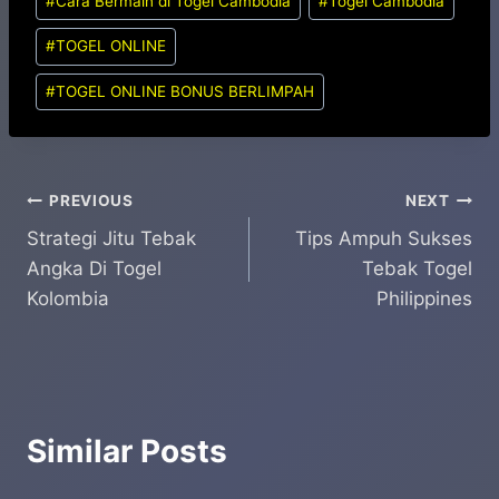
#
Cara Bermain di Togel Cambodia
#
Togel Cambodia
Tags:
#
TOGEL ONLINE
#
TOGEL ONLINE BONUS BERLIMPAH
Post
PREVIOUS
NEXT
Strategi Jitu Tebak
Tips Ampuh Sukses
navigation
Angka Di Togel
Tebak Togel
Kolombia
Philippines
Similar Posts