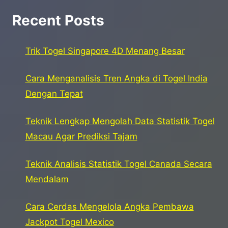
Recent Posts
Trik Togel Singapore 4D Menang Besar
Cara Menganalisis Tren Angka di Togel India
Dengan Tepat
Teknik Lengkap Mengolah Data Statistik Togel
Macau Agar Prediksi Tajam
Teknik Analisis Statistik Togel Canada Secara
Mendalam
Cara Cerdas Mengelola Angka Pembawa
Jackpot Togel Mexico