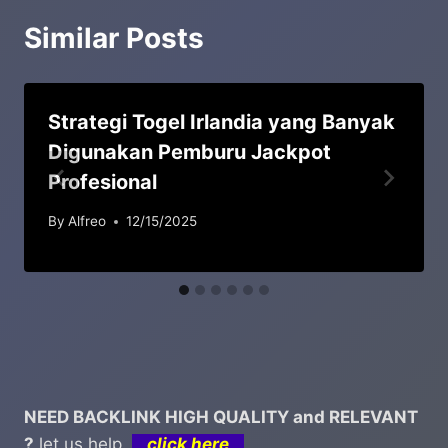
Similar Posts
Strategi Togel Irlandia yang Banyak
Digunakan Pemburu Jackpot
Profesional
By
Alfreo
12/15/2025
NEED BACKLINK HIGH QUALITY and RELEVANT
?
let us help.
click here