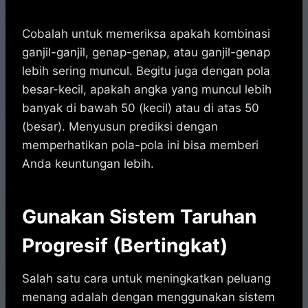
Cobalah untuk memeriksa apakah kombinasi
ganjil-ganjil, genap-genap, atau ganjil-genap
lebih sering muncul. Begitu juga dengan pola
besar-kecil, apakah angka yang muncul lebih
banyak di bawah 50 (kecil) atau di atas 50
(besar). Menyusun prediksi dengan
memperhatikan pola-pola ini bisa memberi
Anda keuntungan lebih.
Gunakan Sistem Taruhan
Progresif (Bertingkat)
Salah satu cara untuk meningkatkan peluang
menang adalah dengan menggunakan sistem