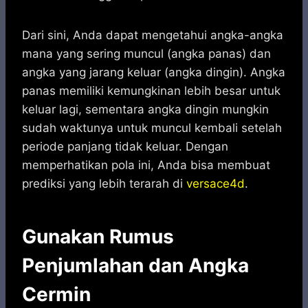
Dari sini, Anda dapat mengetahui angka-angka
mana yang sering muncul (angka panas) dan
angka yang jarang keluar (angka dingin). Angka
panas memiliki kemungkinan lebih besar untuk
keluar lagi, sementara angka dingin mungkin
sudah waktunya untuk muncul kembali setelah
periode panjang tidak keluar. Dengan
memperhatikan pola ini, Anda bisa membuat
prediksi yang lebih terarah di
versace4d
.
Gunakan Rumus
Penjumlahan dan Angka
Cermin