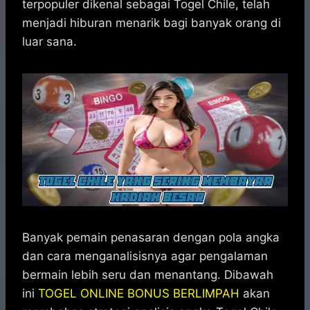
t
e
s
e
p
e
terpopuler dikenal sebagai Togel Chile, telah
s
b
e
g
e
menjadi hiburan menarik bagi banyak orang di
A
o
n
r
luar sana.
p
o
g
a
p
k
e
m
r
Banyak pemain penasaran dengan pola angka
dan cara menganalisisnya agar pengalaman
bermain lebih seru dan menantang. Dibawah
ini
TOGEL ONLINE BONUS BERLIMPAH
akan