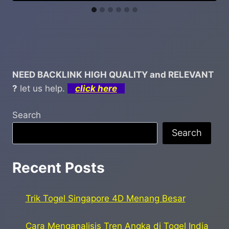
NEED BACKLINK HIGH QUALITY and RELEVANT
?
let us help.
click here
Search
Search
Recent Posts
Trik Togel Singapore 4D Menang Besar
Cara Menganalisis Tren Angka di Togel India