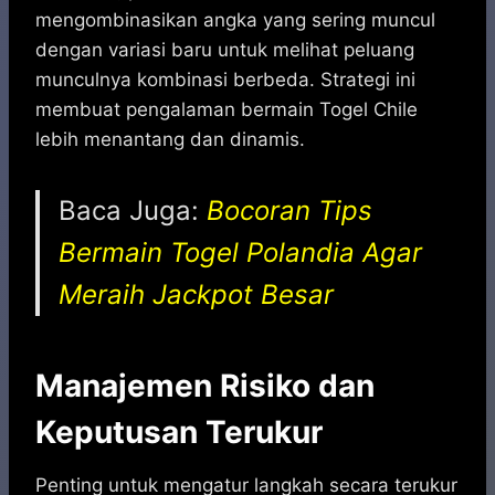
mengombinasikan angka yang sering muncul
dengan variasi baru untuk melihat peluang
munculnya kombinasi berbeda. Strategi ini
membuat pengalaman bermain Togel Chile
lebih menantang dan dinamis.
Baca Juga:
Bocoran Tips
Bermain Togel Polandia Agar
Meraih Jackpot Besar
Manajemen Risiko dan
Keputusan Terukur
Penting untuk mengatur langkah secara terukur