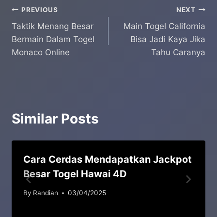
Post
PREVIOUS
NEXT
Taktik Menang Besar
Main Togel California
navigation
Bermain Dalam Togel
Bisa Jadi Kaya Jika
Monaco Online
Tahu Caranya
Similar Posts
Cara Cerdas Mendapatkan Jackpot
Besar Togel Hawai 4D
By
Randian
03/04/2025