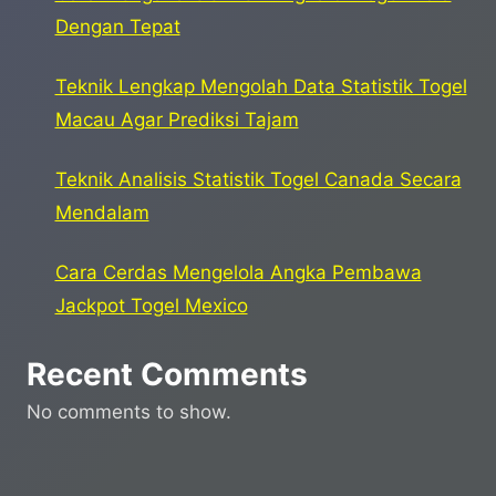
Dengan Tepat
Teknik Lengkap Mengolah Data Statistik Togel
Macau Agar Prediksi Tajam
Teknik Analisis Statistik Togel Canada Secara
Mendalam
Cara Cerdas Mengelola Angka Pembawa
Jackpot Togel Mexico
Recent Comments
No comments to show.