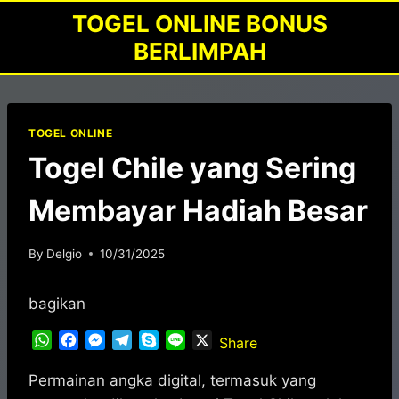
Skip
TOGEL ONLINE BONUS
to
BERLIMPAH
content
TOGEL ONLINE
Togel Chile yang Sering
Membayar Hadiah Besar
By
Delgio
10/31/2025
bagikan
W
F
M
T
S
L
X
Share
h
a
e
e
k
i
a
c
s
l
y
n
Permainan angka digital, termasuk yang