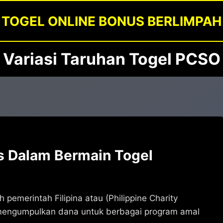
TOGEL ONLINE BONUS BERLIMPAH
Variasi Taruhan Togel PCSO
s Dalam Bermain Togel
h pemerintah Filipina atau (Philippine Charity
 mengumpulkan dana untuk berbagai program amal