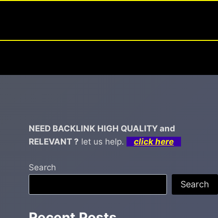
NEED BACKLINK HIGH QUALITY and
RELEVANT ?
let us help.
click here
Search
Search
Recent Posts