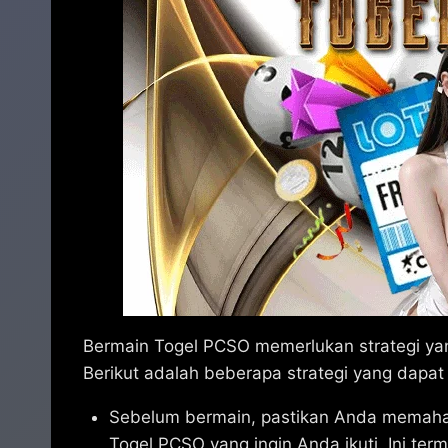
Bermain Togel PCSO memerlukan strategi ya
Berikut adalah beberapa strategi yang dapa
Sebelum bermain, pastikan Anda memaham
Togel PCSO yang ingin Anda ikuti. Ini ter