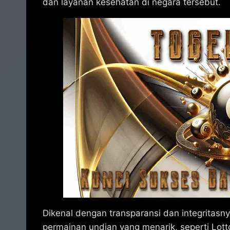
dan layanan kesehatan di negara tersebut.
Dikenal dengan transparansi dan integritas
permainan undian yang menarik, seperti Lott