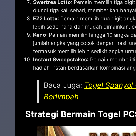
Swertres Lotto
: Pemain memilih tiga digi
diundi tiga kali sehari, memberikan ban
EZ2 Lotto
: Pemain memilih dua digit angka
lebih sederhana dan mudah dimainkan, de
Keno
: Pemain memilih hingga 10 angka da
jumlah angka yang cocok dengan hasil u
termasuk memilih lebih sedikit angka un
Instant Sweepstakes
: Pemain membeli t
hadiah instan berdasarkan kombinasi angk
Baca Juga:
Togel Spanyol
Berlimpah
Strategi Bermain Togel P