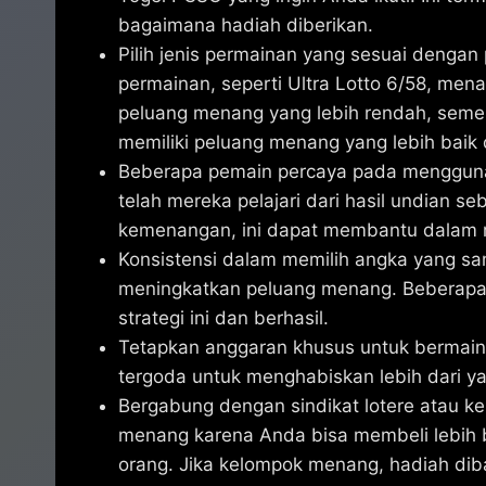
bagaimana hadiah diberikan.
Pilih jenis permainan yang sesuai denga
permainan, seperti Ultra Lotto 6/58, men
peluang menang yang lebih rendah, semen
memiliki peluang menang yang lebih baik 
Beberapa pemain percaya pada menggunak
telah mereka pelajari dari hasil undian s
kemenangan, ini dapat membantu dalam me
Konsistensi dalam memilih angka yang sa
meningkatkan peluang menang. Beberapa
strategi ini dan berhasil.
Tetapkan anggaran khusus untuk bermain
tergoda untuk menghabiskan lebih dari 
Bergabung dengan sindikat lotere atau 
menang karena Anda bisa membeli lebih b
orang. Jika kelompok menang, hadiah diba