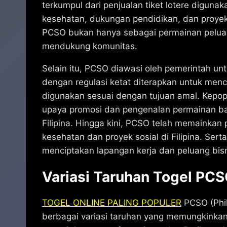
terkumpul dari penjualan tiket lotere digun
kesehatan, dukungan pendidikan, dan proyek 
PCSO bukan hanya sebagai permainan peluang
mendukung komunitas.
Selain itu, PCSO diawasi oleh pemerintah un
dengan regulasi ketat diterapkan untuk m
digunakan sesuai dengan tujuan amal. Kepop
upaya promosi dan pengenalan permainan bar
Filipina. Hingga kini, PCSO telah memainka
kesehatan dan proyek sosial di Filipina. Se
menciptakan lapangan kerja dan peluang bisni
Variasi Taruhan Togel PC
TOGEL ONLINE PALING POPULER
PCSO (Phil
berbagai variasi taruhan yang memungkinkan