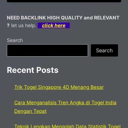
NEED BACKLINK HIGH QUALITY and RELEVANT
?
let us help.
click here
Search
Search
Recent Posts
Trik Togel Singapore 4D Menang Besar
Cara Menganalisis Tren Angka di Togel India
Dengan Tepat
Teknik Lengkap Mengolah Data Statistik Togel