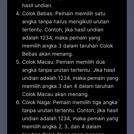
hasil undian.
Colok Bebas: Pemain memilih satu
angka tanpa harus mengikuti urutan
tertentu. Contoh, jika hasil undian
adalah 1234, maka pemain yang
memilih angka 3 dalam taruhan Colok
Bebas akan menang.
Colok Macau: Pemain memilih dua
angka tanpa urutan tertentu. Jika hasil
undian adalah 1234, maka pemain yang
memilih angka 3 dan 4 dalam taruhan
Colok Macau akan menang.
Colok Naga: Pemain memilih tiga angka
tanpa urutan tertentu. Contoh, jika hasil
undian adalah 1234, maka pemain yang
memilih angka 2, 3, dan 4 dalam