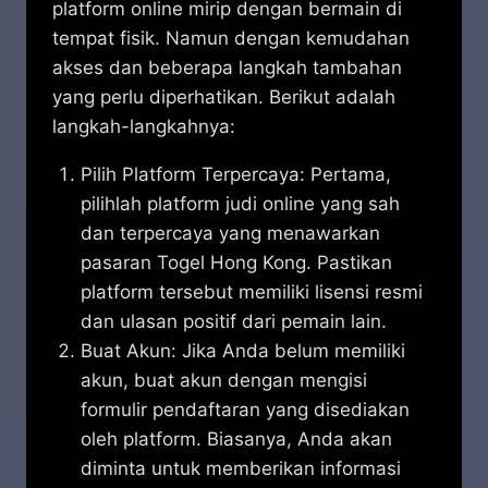
platform online mirip dengan bermain di
tempat fisik. Namun dengan kemudahan
akses dan beberapa langkah tambahan
yang perlu diperhatikan. Berikut adalah
langkah-langkahnya:
Pilih Platform Terpercaya: Pertama,
pilihlah platform judi online yang sah
dan terpercaya yang menawarkan
pasaran Togel Hong Kong. Pastikan
platform tersebut memiliki lisensi resmi
dan ulasan positif dari pemain lain.
Buat Akun: Jika Anda belum memiliki
akun, buat akun dengan mengisi
formulir pendaftaran yang disediakan
oleh platform. Biasanya, Anda akan
diminta untuk memberikan informasi