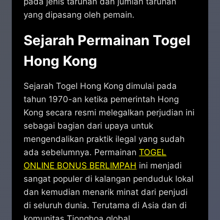
pada jenis taruhan dan jumlah taruhan
yang dipasang oleh pemain.
Sejarah Permainan Togel
Hong Kong
Sejarah Togel Hong Kong dimulai pada
tahun 1970-an ketika pemerintah Hong
Kong secara resmi melegalkan perjudian ini
sebagai bagian dari upaya untuk
mengendalikan praktik ilegal yang sudah
ada sebelumnya. Permainan
TOGEL
ONLINE BONUS BERLIMPAH
ini menjadi
sangat populer di kalangan penduduk lokal
dan kemudian menarik minat dari penjudi
di seluruh dunia. Terutama di Asia dan di
komunitas Tionghoa global.