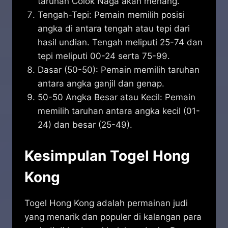
taruhan Colok Naga akan menang.
Tengah-Tepi: Pemain memilih posisi
angka di antara tengah atau tepi dari
hasil undian. Tengah meliputi 25-74 dan
tepi meliputi 00-24 serta 75-99.
Dasar (50-50): Pemain memilih taruhan
antara angka ganjil dan genap.
50-50 Angka Besar atau Kecil: Pemain
memilih taruhan antara angka kecil (01-
24) dan besar (25-49).
Kesimpulan Togel Hong
Kong
Togel Hong Kong adalah permainan judi
yang menarik dan populer di kalangan para