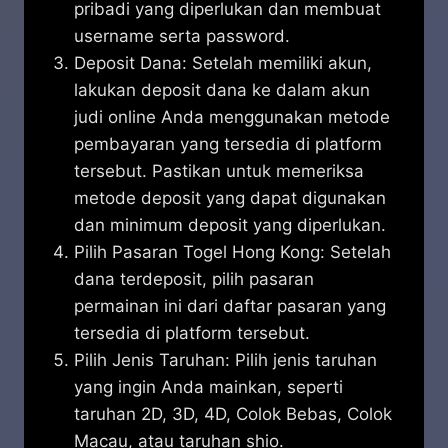
pribadi yang diperlukan dan membuat
username serta password.
Deposit Dana: Setelah memiliki akun,
lakukan deposit dana ke dalam akun
judi online Anda menggunakan metode
pembayaran yang tersedia di platform
tersebut. Pastikan untuk memeriksa
metode deposit yang dapat digunakan
dan minimum deposit yang diperlukan.
Pilih Pasaran Togel Hong Kong: Setelah
dana terdeposit, pilih pasaran
permainan ini dari daftar pasaran yang
tersedia di platform tersebut.
Pilih Jenis Taruhan: Pilih jenis taruhan
yang ingin Anda mainkan, seperti
taruhan 2D, 3D, 4D, Colok Bebas, Colok
Macau, atau taruhan shio.