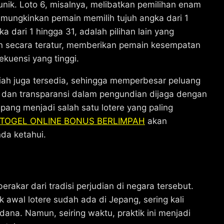
nik. Loto 6, misalnya, melibatkan pemilihan enam
emungkinkan pemain memilih tujuh angka dari 1
a dari 1 hingga 31, adalah pilihan lain yang
kan secara teratur, memberikan pemain kesempatan
kuensi yang tinggi.
diah juga tersedia, sehingga memperbesar peluang
 dan transparansi dalam pengundian dijaga dengan
pang menjadi salah satu lotere yang paling
TOGEL ONLINE BONUS BERLIMPAH
akan
da ketahui.
rakar dari tradisi perjudian di negara tersebut.
awal lotere sudah ada di Jepang, sering kali
ana. Namun, seiring waktu, praktik ini menjadi