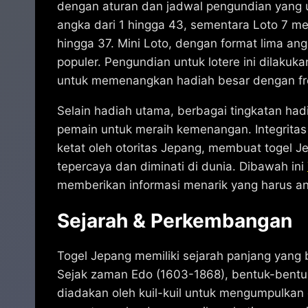
dengan aturan dan jadwal pengundian yang u
angka dari 1 hingga 43, sementara Loto 7 m
hingga 37. Mini Loto, dengan format lima angk
populer. Pengundian untuk lotere ini dilaku
untuk memenangkan hadiah besar dengan fre
Selain hadiah utama, berbagai tingkatan ha
pemain untuk meraih kemenangan. Integritas
ketat oleh otoritas Jepang, membuat togel Je
tepercaya dan diminati di dunia. Dibawah ini
memberikan informasi menarik yang harus an
Sejarah & Perkembangan
Togel Jepang memiliki sejarah panjang yang be
Sejak zaman Edo (1603-1868), bentuk-bentuk 
diadakan oleh kuil-kuil untuk mengumpulkan d