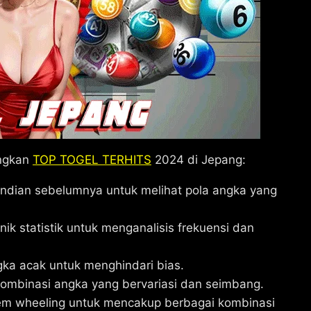
angkan
TOP TOGEL TERHITS
2024 di Jepang:
gundian sebelumnya untuk melihat pola angka yang
nik statistik untuk menganalisis frekuensi dan
ka acak untuk menghindari bias.
h kombinasi angka yang bervariasi dan seimbang.
tem wheeling untuk mencakup berbagai kombinasi