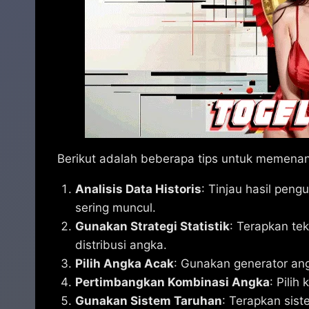
Berikut adalah beberapa tips untuk memen
Analisis Data Historis
: Tinjau hasil pen
sering muncul.
Gunakan Strategi Statistik
: Terapkan tek
distribusi angka.
Pilih Angka Acak
: Gunakan generator ang
Pertimbangkan Kombinasi Angka
: Pili
Gunakan Sistem Taruhan
: Terapkan sis