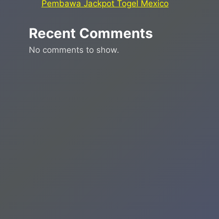
Pembawa Jackpot Togel Mexico
Recent Comments
No comments to show.