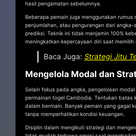
hasil pengamatan sebelumnya.
Beberapa pemain juga menggunakan rumus m
penjumlahan, atau pengurangan dari angka
prediksi. Teknik ini tidak menjamin 100% ke
meningkatkan kepercayaan diri saat memilih
Baca Juga:
Strategi Jitu 
Mengelola Modal dan Stra
Selain fokus pada angka, pengelolaan modal
permainan togel Cambodia. Tentukan batas k
dalam bermain. Banyak pemain yang gagal k
tanpa memperhatikan kondisi keuangan.
Disiplin dalam mengikuti strategi dan meng
tidak mudah terbawa emosi saat menghadapi 