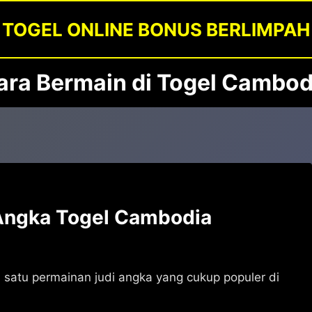
TOGEL ONLINE BONUS BERLIMPAH
ara Bermain di Togel Cambod
Angka Togel Cambodia
satu permainan judi angka yang cukup populer di