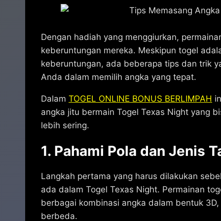
Dengan hadiah yang menggiurkan, permainan
keberuntungan mereka. Meskipun togel adal
keberuntungan, ada beberapa tips dan trik
Anda dalam memilih angka yang tepat.
Dalam
TOGEL ONLINE BONUS BERLIMPAH
i
angka jitu bermain Togel Texas Night yang
lebih sering.
1.
Pahami Pola dan Jenis T
Langkah pertama yang harus dilakukan sebe
ada dalam Togel Texas Night. Permainan tog
berbagai kombinasi angka dalam bentuk 3D,
berbeda.