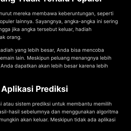
enurut mereka membawa keberuntungan, seperti
opuler lainnya. Sayangnya, angka-angka ini sering
ingga jika angka tersebut keluar, hadiah
ak orang.
diah yang lebih besar, Anda bisa mencoba
 pemain lain. Meskipun peluang menangnya lebih
ng Anda dapatkan akan lebih besar karena lebih
Aplikasi Prediksi
 atau sistem prediksi untuk membantu memilih
 hasil-hasil sebelumnya dan menggunakan algoritma
ngkin akan keluar. Meskipun tidak ada aplikasi