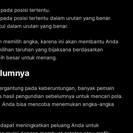
pada posisi tertentu.
pada posisi tertentu dalam urutan yang benar.
ul dalam urutan yang benar.
um memilih angka, karena ini akan membantu Anda
ilihan taruhan yang bijaksana berdasarkan
ih besar untuk menang.
elumnya
bergantung pada keberuntungan, banyak pemain
 hasil pengundian sebelumnya untuk mencari pola.
ya, Anda bisa mencoba menemukan angka-angka
a dapat meningkatkan peluang Anda untuk