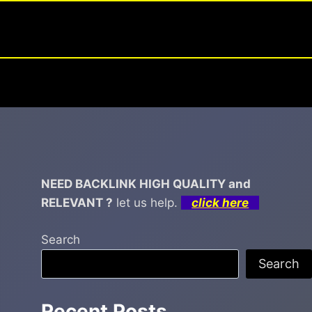
NEED BACKLINK HIGH QUALITY and
RELEVANT ?
let us help.
click here
Search
Search
Recent Posts