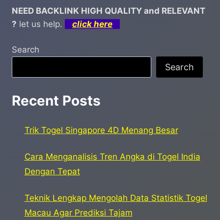
NEED BACKLINK HIGH QUALITY and RELEVANT
?
let us help.
click here
Search
Search
Recent Posts
Trik Togel Singapore 4D Menang Besar
Cara Menganalisis Tren Angka di Togel India
Dengan Tepat
Teknik Lengkap Mengolah Data Statistik Togel
Macau Agar Prediksi Tajam