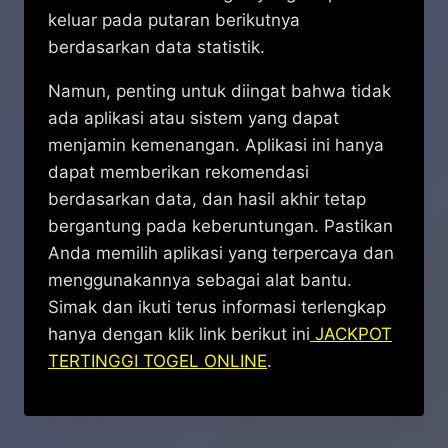
keluar pada putaran berikutnya
berdasarkan data statistik.
Namun, penting untuk diingat bahwa tidak
ada aplikasi atau sistem yang dapat
menjamin kemenangan. Aplikasi ini hanya
dapat memberikan rekomendasi
berdasarkan data, dan hasil akhir tetap
bergantung pada keberuntungan. Pastikan
Anda memilih aplikasi yang terpercaya dan
menggunakannya sebagai alat bantu.
Simak dan ikuti terus informasi terlengkap
hanya dengan klik link berikut ini
JACKPOT
TERTINGGI TOGEL ONLINE
.