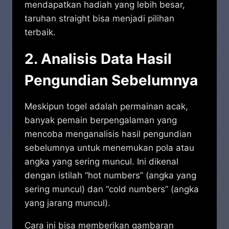
mendapatkan hadiah yang lebih besar,
taruhan straight bisa menjadi pilihan
terbaik.
2.
Analisis Data Hasil
Pengundian Sebelumnya
Meskipun togel adalah permainan acak,
banyak pemain berpengalaman yang
mencoba menganalisis hasil pengundian
sebelumnya untuk menemukan pola atau
angka yang sering muncul. Ini dikenal
dengan istilah “hot numbers” (angka yang
sering muncul) dan “cold numbers” (angka
yang jarang muncul).
Cara ini bisa memberikan gambaran