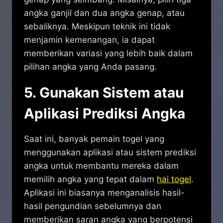
angka ganjil dan dua angka genap, atau
sebaliknya. Meskipun teknik ini tidak
menjamin kemenangan, ia dapat
memberikan variasi yang lebih baik dalam
pilihan angka yang Anda pasang.
5. Gunakan Sistem atau
Aplikasi Prediksi Angka
Saat ini, banyak pemain togel yang
menggunakan aplikasi atau sistem prediksi
angka untuk membantu mereka dalam
memilih angka yang tepat dalam
hai togel
.
Aplikasi ini biasanya menganalisis hasil-
hasil pengundian sebelumnya dan
memberikan saran angka yang berpotensi