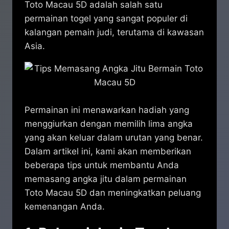
Toto Macau 5D adalah salah satu
permainan togel yang sangat populer di
kalangan pemain judi, terutama di kawasan
Asia.
Permainan ini menawarkan hadiah yang
menggiurkan dengan memilih lima angka
yang akan keluar dalam urutan yang benar.
Dalam artikel ini, kami akan memberikan
beberapa tips untuk membantu Anda
memasang angka jitu dalam permainan
Toto Macau 5D dan meningkatkan peluang
kemenangan Anda.