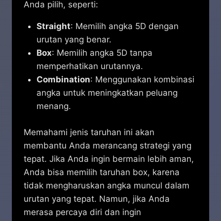
Anda pilih, seperti:
Straight
: Memilih angka 5D dengan
urutan yang benar.
Box
: Memilih angka 5D tanpa
memperhatikan urutannya.
Combination
: Menggunakan kombinasi
angka untuk meningkatkan peluang
menang.
Memahami jenis taruhan ini akan
membantu Anda merancang strategi yang
tepat. Jika Anda ingin bermain lebih aman,
Anda bisa memilih taruhan box, karena
tidak mengharuskan angka muncul dalam
urutan yang tepat. Namun, jika Anda
merasa percaya diri dan ingin