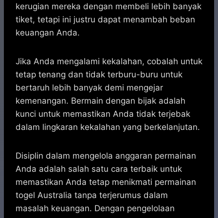
kerugian mereka dengan membeli lebih banyak
tiket, tetapi ini justru dapat menambah beban
keuangan Anda.
Jika Anda mengalami kekalahan, cobalah untuk
tetap tenang dan tidak terburu-buru untuk
bertaruh lebih banyak demi mengejar
kemenangan. Bermain dengan bijak adalah
kunci untuk memastikan Anda tidak terjebak
dalam lingkaran kekalahan yang berkelanjutan.
Disiplin dalam mengelola anggaran permainan
Anda adalah salah satu cara terbaik untuk
memastikan Anda tetap menikmati permainan
togel Australia tanpa terjerumus dalam
masalah keuangan. Dengan pengelolaan