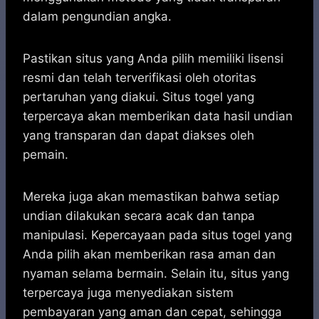
dalam pengundian angka.
Pastikan situs yang Anda pilih memiliki lisensi
resmi dan telah terverifikasi oleh otoritas
pertaruhan yang diakui. Situs togel yang
terpercaya akan memberikan data hasil undian
yang transparan dan dapat diakses oleh
pemain.
Mereka juga akan memastikan bahwa setiap
undian dilakukan secara acak dan tanpa
manipulasi. Kepercayaan pada situs togel yang
Anda pilih akan memberikan rasa aman dan
nyaman selama bermain. Selain itu, situs yang
terpercaya juga menyediakan sistem
pembayaran yang aman dan cepat, sehingga