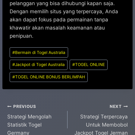
pelanggan yang bisa dihubungi kapan saja.
Dengan memilih situs yang terpercaya, Anda
akan dapat fokus pada permainan tanpa
khawatir akan masalah keamanan atau
penipuan.
Post
#
Bermain di Togel Australia
Tags:
#
Jackpot di Togel Australia
#
TOGEL ONLINE
#
TOGEL ONLINE BONUS BERLIMPAH
Post
PREVIOUS
NEXT
Strategi Mengolah
Strategi Terpercaya
navigation
Statistik Togel
Untuk Membobol
Germany
Jackpot Togel Jerman