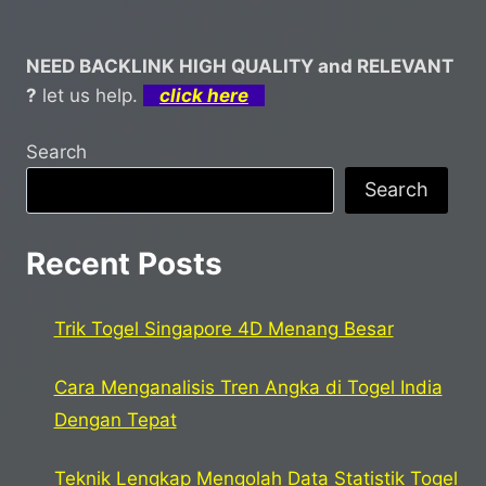
NEED BACKLINK HIGH QUALITY and RELEVANT
?
let us help.
click here
Search
Search
Recent Posts
Trik Togel Singapore 4D Menang Besar
Cara Menganalisis Tren Angka di Togel India
Dengan Tepat
Teknik Lengkap Mengolah Data Statistik Togel