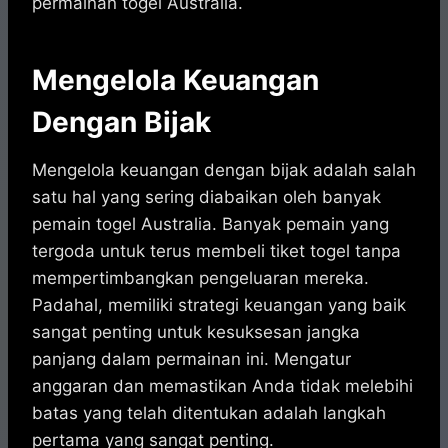
permainan togel Australia.
Mengelola Keuangan
Dengan Bijak
Mengelola keuangan dengan bijak adalah salah
satu hal yang sering diabaikan oleh banyak
pemain togel Australia. Banyak pemain yang
tergoda untuk terus membeli tiket togel tanpa
mempertimbangkan pengeluaran mereka.
Padahal, memiliki strategi keuangan yang baik
sangat penting untuk kesuksesan jangka
panjang dalam permainan ini. Mengatur
anggaran dan memastikan Anda tidak melebihi
batas yang telah ditentukan adalah langkah
pertama yang sangat penting.