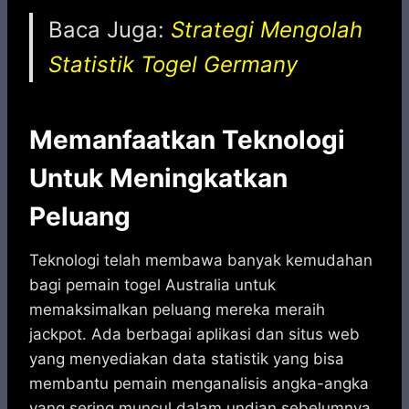
Baca Juga:
Strategi Mengolah
Statistik Togel Germany
Memanfaatkan Teknologi
Untuk Meningkatkan
Peluang
Teknologi telah membawa banyak kemudahan
bagi pemain togel Australia untuk
memaksimalkan peluang mereka meraih
jackpot. Ada berbagai aplikasi dan situs web
yang menyediakan data statistik yang bisa
membantu pemain menganalisis angka-angka
yang sering muncul dalam undian sebelumnya.