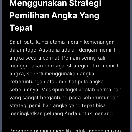
Menggunakan Strategi
Pemilihan Angka Yang
Tepat
Salah satu kunci utama meraih kemenangan
dalam togel Australia adalah dengan memilih
angka secara cermat. Pemain sering kali
menggunakan berbagai strategi untuk memilih
angka, seperti menggunakan angka
keberuntungan atau melihat pola angka
sebelumnya. Meskipun togel adalah permainan
yang sangat bergantung pada keberuntungan,
strategi pemilihan angka yang tepat bisa
meningkatkan peluang Anda untuk menang.
Beberapa pemain memilih untuk menggunakan