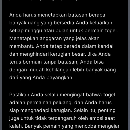
Anda harus menetapkan batasan berapa
banyak uang yang bersedia Anda keluarkan
setiap minggu atau bulan untuk bermain togel.
Menetapkan anggaran yang jelas akan
membantu Anda tetap berada dalam kendali
dan menghindari kerugian besar. Jika Anda
terus bermain tanpa batasan, Anda bisa
dengan mudah kehilangan lebih banyak uang
dari yang Anda bayangkan.
Pastikan Anda selalu mengingat bahwa togel
adalah permainan peluang, dan Anda harus
siap menghadapi kerugian. Selain itu, penting
juga untuk tidak terpengaruh oleh emosi saat
kalah. Banyak pemain yang mencoba mengejar