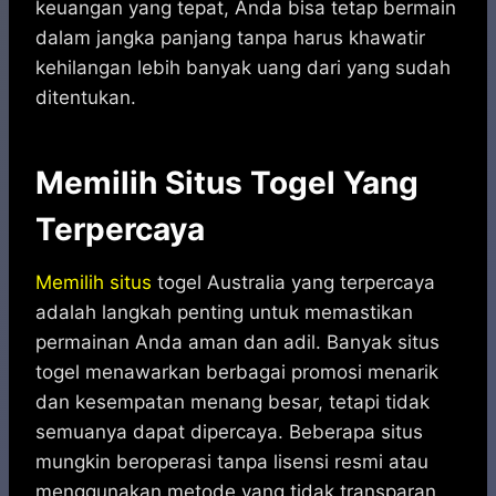
keuangan yang tepat, Anda bisa tetap bermain
dalam jangka panjang tanpa harus khawatir
kehilangan lebih banyak uang dari yang sudah
ditentukan.
Memilih Situs Togel Yang
Terpercaya
Memilih situs
togel Australia yang terpercaya
adalah langkah penting untuk memastikan
permainan Anda aman dan adil. Banyak situs
togel menawarkan berbagai promosi menarik
dan kesempatan menang besar, tetapi tidak
semuanya dapat dipercaya. Beberapa situs
mungkin beroperasi tanpa lisensi resmi atau
menggunakan metode yang tidak transparan