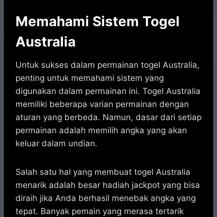
Memahami Sistem Togel
Australia
Untuk sukses dalam permainan togel Australia,
penting untuk memahami sistem yang
digunakan dalam permainan ini. Togel Australia
memiliki beberapa varian permainan dengan
aturan yang berbeda. Namun, dasar dari setiap
permainan adalah memilih angka yang akan
keluar dalam undian.
Salah satu hal yang membuat togel Australia
menarik adalah besar hadiah jackpot yang bisa
diraih jika Anda berhasil menebak angka yang
tepat. Banyak pemain yang merasa tertarik