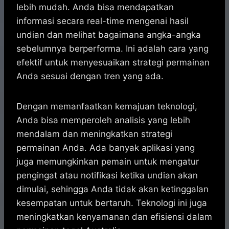
lebih mudah. Anda bisa mendapatkan
informasi secara real-time mengenai hasil
undian dan melihat bagaimana angka-angka
sebelumnya berperforma. Ini adalah cara yang
efektif untuk menyesuaikan strategi permainan
Anda sesuai dengan tren yang ada.
Dengan memanfaatkan kemajuan teknologi,
Anda bisa memperoleh analisis yang lebih
mendalam dan meningkatkan strategi
permainan Anda. Ada banyak aplikasi yang
juga memungkinkan pemain untuk mengatur
pengingat atau notifikasi ketika undian akan
dimulai, sehingga Anda tidak akan ketinggalan
kesempatan untuk bertaruh. Teknologi ini juga
meningkatkan kenyamanan dan efisiensi dalam