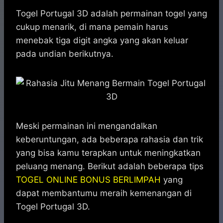
h
a
e
e
k
i
a
c
s
l
y
n
Togel Portugal 3D adalah permainan togel yang
t
e
s
e
p
e
cukup menarik, di mana pemain harus
s
b
e
g
e
menebak tiga digit angka yang akan keluar
A
o
n
r
pada undian berikutnya.
p
o
g
a
p
k
e
m
r
Meski permainan ini mengandalkan
keberuntungan, ada beberapa rahasia dan trik
yang bisa kamu terapkan untuk meningkatkan
peluang menang. Berikut adalah beberapa tips
TOGEL ONLINE BONUS BERLIMPAH
yang
dapat membantumu meraih kemenangan di
Togel Portugal 3D.