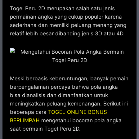
h
a
e
e
k
i
a
c
s
l
y
n
Togel Peru 2D merupakan salah satu jenis
t
e
s
e
p
e
permainan angka yang cukup populer karena
s
b
e
g
e
sederhana dan memiliki peluang menang yang
A
o
n
r
relatif lebih besar dibanding jenis 3D atau 4D.
p
o
g
a
p
k
e
m
r
Meski berbasis keberuntungan, banyak pemain
berpengalaman percaya bahwa pola angka
bisa dianalisis dan dimanfaatkan untuk
meningkatkan peluang kemenangan. Berikut ini
beberapa cara
TOGEL ONLINE BONUS
BERLIMPAH
mengetahui bocoran pola angka
saat bermain Togel Peru 2D.