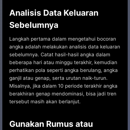
Analisis Data Keluaran
Sebelumnya
Langkah pertama dalam mengetahui bocoran
angka adalah melakukan analisis data keluaran
sebelumnya. Catat hasil-hasil angka dalam
beberapa hari atau minggu terakhir, kemudian
perhatikan pola seperti angka berulang, angka
ganjil atau genap, serta urutan naik-turun.
Misalnya, jika dalam 10 periode terakhir angka
berakhiran genap mendominasi, bisa jadi tren
tersebut masih akan berlanjut.
Gunakan Rumus atau