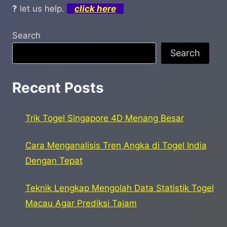
?
let us help.
click here
Search
Search
Recent Posts
Trik Togel Singapore 4D Menang Besar
Cara Menganalisis Tren Angka di Togel India
Dengan Tepat
Teknik Lengkap Mengolah Data Statistik Togel
Macau Agar Prediksi Tajam