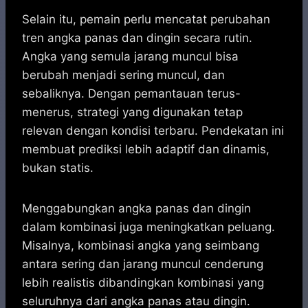
Selain itu, pemain perlu mencatat perubahan
tren angka panas dan dingin secara rutin.
Angka yang semula jarang muncul bisa
berubah menjadi sering muncul, dan
sebaliknya. Dengan pemantauan terus-
menerus, strategi yang digunakan tetap
relevan dengan kondisi terbaru. Pendekatan ini
membuat prediksi lebih adaptif dan dinamis,
bukan statis.
Menggabungkan angka panas dan dingin
dalam kombinasi juga meningkatkan peluang.
Misalnya, kombinasi angka yang seimbang
antara sering dan jarang muncul cenderung
lebih realistis dibandingkan kombinasi yang
seluruhnya dari angka panas atau dingin.