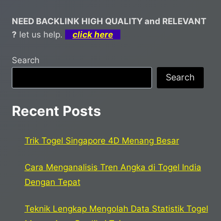
NEED BACKLINK HIGH QUALITY and RELEVANT
?
let us help.
click here
Search
Search
Recent Posts
Trik Togel Singapore 4D Menang Besar
Cara Menganalisis Tren Angka di Togel India
Dengan Tepat
Teknik Lengkap Mengolah Data Statistik Togel