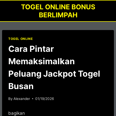
Skip
TOGEL ONLINE BONUS
to
BERLIMPAH
content
TOGEL ONLINE
Cara Pintar
Memaksimalkan
Peluang Jackpot Togel
Busan
By
Alexander
01/19/2026
bagikan