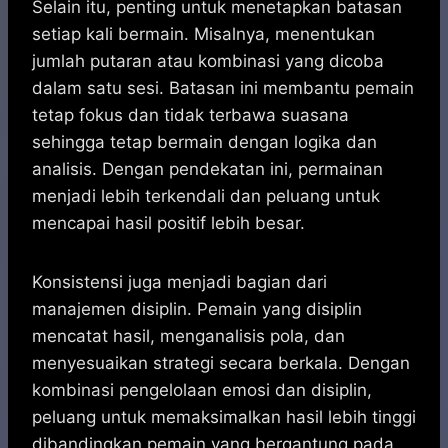
Selain itu, penting untuk menetapkan batasan
setiap kali bermain. Misalnya, menentukan
jumlah putaran atau kombinasi yang dicoba
dalam satu sesi. Batasan ini membantu pemain
tetap fokus dan tidak terbawa suasana
sehingga tetap bermain dengan logika dan
analisis. Dengan pendekatan ini, permainan
menjadi lebih terkendali dan peluang untuk
mencapai hasil positif lebih besar.
Konsistensi juga menjadi bagian dari
manajemen disiplin. Pemain yang disiplin
mencatat hasil, menganalisis pola, dan
menyesuaikan strategi secara berkala. Dengan
kombinasi pengelolaan emosi dan disiplin,
peluang untuk memaksimalkan hasil lebih tinggi
dibandingkan pemain yang bergantung pada