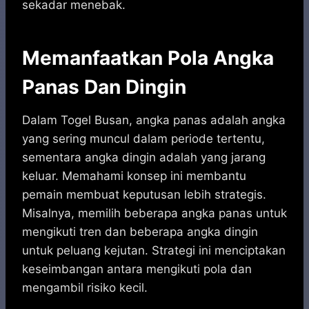
sekadar menebak.
Memanfaatkan Pola Angka
Panas Dan Dingin
Dalam Togel Busan, angka panas adalah angka
yang sering muncul dalam periode tertentu,
sementara angka dingin adalah yang jarang
keluar. Memahami konsep ini membantu
pemain membuat keputusan lebih strategis.
Misalnya, memilih beberapa angka panas untuk
mengikuti tren dan beberapa angka dingin
untuk peluang kejutan. Strategi ini menciptakan
keseimbangan antara mengikuti pola dan
mengambil risiko kecil.