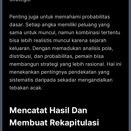
Penting juga untuk memahami probabilitas
dasar. Setiap angka memiliki peluang yang
sama untuk muncul, namun kombinasi tertentu
bisa lebih realistis muncul karena sejarah
keluaran. Dengan memadukan analisis pola,
distribusi, dan probabilitas, pemain bisa
membangun strategi yang lebih rasional. Hal ini
menekankan pentingnya pendekatan yang
sistematis daripada sekadar mengandalkan
tebakan acak.
Mencatat Hasil Dan
Membuat Rekapitulasi