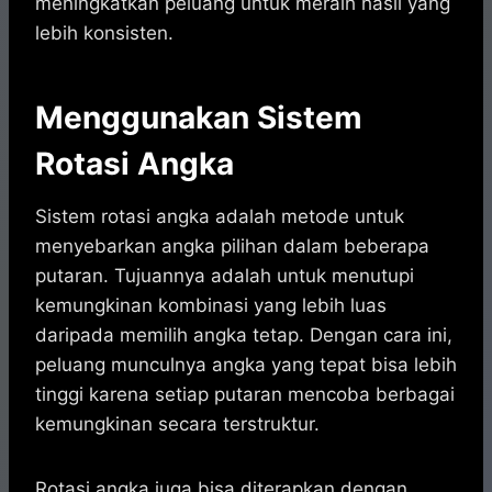
meningkatkan peluang untuk meraih hasil yang
lebih konsisten.
Menggunakan Sistem
Rotasi Angka
Sistem rotasi angka adalah metode untuk
menyebarkan angka pilihan dalam beberapa
putaran. Tujuannya adalah untuk menutupi
kemungkinan kombinasi yang lebih luas
daripada memilih angka tetap. Dengan cara ini,
peluang munculnya angka yang tepat bisa lebih
tinggi karena setiap putaran mencoba berbagai
kemungkinan secara terstruktur.
Rotasi angka juga bisa diterapkan dengan