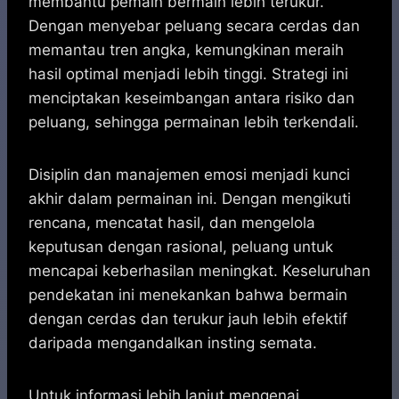
membantu pemain bermain lebih terukur.
Dengan menyebar peluang secara cerdas dan
memantau tren angka, kemungkinan meraih
hasil optimal menjadi lebih tinggi. Strategi ini
menciptakan keseimbangan antara risiko dan
peluang, sehingga permainan lebih terkendali.
Disiplin dan manajemen emosi menjadi kunci
akhir dalam permainan ini. Dengan mengikuti
rencana, mencatat hasil, dan mengelola
keputusan dengan rasional, peluang untuk
mencapai keberhasilan meningkat. Keseluruhan
pendekatan ini menekankan bahwa bermain
dengan cerdas dan terukur jauh lebih efektif
daripada mengandalkan insting semata.
Untuk informasi lebih lanjut mengenai