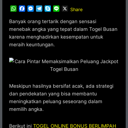
W
F
M
T
S
L
X
Share
h
a
e
e
k
i
a
c
s
l
y
n
Banyak orang tertarik dengan sensasi
t
e
s
e
p
e
menebak angka yang tepat dalam Togel Busan
s
b
e
g
e
karena menghadirkan kesempatan untuk
A
o
n
r
meraih keuntungan.
p
o
g
a
p
k
e
m
r
Meskipun hasilnya bersifat acak, ada strategi
dan pendekatan yang bisa membantu
meningkatkan peluang seseorang dalam
memilih angka.
Berikut ini
TOGEL ONLINE BONUS BERLIMPAH