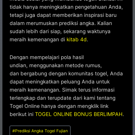
tidak hanya meningkatkan pengetahuan Anda,
tetapi juga dapat memberikan inspirasi baru
dalam merumuskan prediksi angka. Kalian
sudah lebih dari siap, sekarang waktunya
meraih kemenangan di
kitab 4d
.
Dengan mempelajari pola hasil
undian, menggunakan metode rumus,
dan bergabung dengan komunitas togel, Anda
dapat meningkatkan peluang Anda untuk
meraih kemenangan. Simak terus informasi
terlengkap dan terupdate dari kami tentang
Togel Online hanya dengan mengklik link
berikut ini
TOGEL ONLINE BONUS BERLIMPAH
.
Post
#
Prediksi Angka Togel Fujian