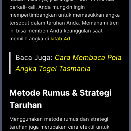
berkali-kali, Anda mungkin ingin
mempertimbangkan untuk memasukkan angka
tersebut dalam taruhan Anda. Memahami tren
ini bisa memberi Anda keunggulan saat
memilih angka di
kitab 4d
.
Baca Juga:
Cara Membaca Pola
Angka Togel Tasmania
Metode Rumus & Strategi
Taruhan
Menggunakan metode rumus dan strategi
taruhan juga merupakan cara efektif untuk