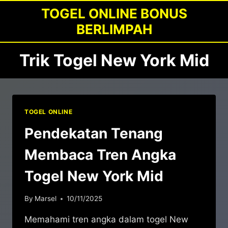
Skip
TOGEL ONLINE BONUS
to
BERLIMPAH
content
Trik Togel New York Mid
TOGEL ONLINE
Pendekatan Tenang
Membaca Tren Angka
Togel New York Mid
By
Marsel
10/11/2025
Memahami tren angka dalam togel New