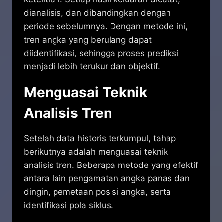
dianalisis, dan dibandingkan dengan
periode sebelumnya. Dengan metode ini,
tren angka yang berulang dapat
diidentifikasi, sehingga proses prediksi
menjadi lebih terukur dan objektif.
Menguasai Teknik
Analisis Tren
Setelah data historis terkumpul, tahap
berikutnya adalah menguasai teknik
analisis tren. Beberapa metode yang efektif
antara lain pengamatan angka panas dan
dingin, pemetaan posisi angka, serta
identifikasi pola siklus.