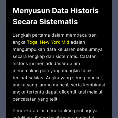
Menyusun Data Historis
Secara Sistematis
Langkah pertama dalam membaca tren
angka
Togel New York Mid
adalah
mengumpulkan data keluaran sebelumnya
secara lengkap dan sistematis. Catatan
historis ini menjadi dasar dalam
menemukan pola yang mungkin tidak
terlihat sekilas. Angka yang sering muncul,
angka yang jarang muncul, serta kombinasi
angka tertentu dapat diidentifikasi melalui
pencatatan yang teliti.
Pendekatan ini menekankan pentingnya
ketelitian. Setiap hasil keluaran dicatat,