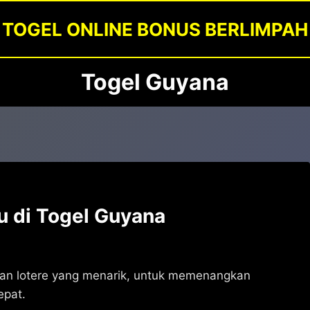
TOGEL ONLINE BONUS BERLIMPAH
Togel Guyana
 di Togel Guyana
an lotere yang menarik, untuk memenangkan
epat.