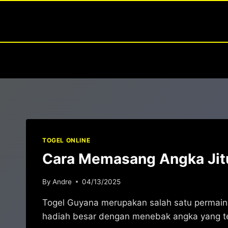
Skip
to
content
TOGEL ONLINE
Cara Memasang Angka Jitu
By
Andre
04/13/2025
Togel Guyana merupakan salah satu permain
hadiah besar dengan menebak angka yang t