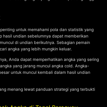
k
penting untuk memahami pola dan statistik yang
ap hasil undian sebelumnya dapat memberikan
muncul di undian berikutnya. Sebagian pemain
ari angka yang lebih mungkin keluar.
mnya, Anda dapat memperhatikan angka yang sering
 angka yang jarang muncul angka cold. Angka-
besar untuk muncul kembali dalam hasil undian
ng menang lewat panduan strategi yang terbukti