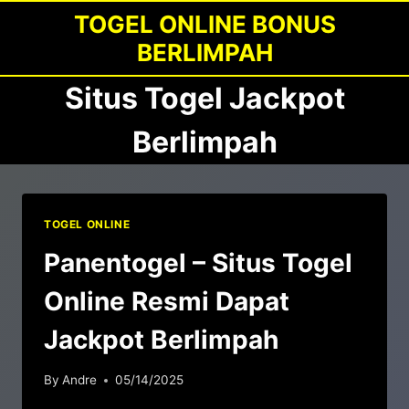
Skip
TOGEL ONLINE BONUS
to
BERLIMPAH
content
Situs Togel Jackpot
Berlimpah
TOGEL ONLINE
Panentogel – Situs Togel
Online Resmi Dapat
Jackpot Berlimpah
By
Andre
05/14/2025