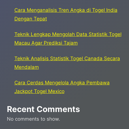
Cara Menganalisis Tren Angka di Togel India
Dengan Tepat
Teknik Lengkap Mengolah Data Statistik Togel
Macau Agar Prediksi Tajam
Teknik Analisis Statistik Togel Canada Secara
Mendalam
Cara Cerdas Mengelola Angka Pembawa
Jackpot Togel Mexico
Recent Comments
No comments to show.