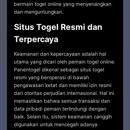
bermain togel online yang menyenangkan
dan menguntungkan.
Situs Togel Resmi dan
Terpercaya
Keamanan dan kepercayaan adalah hal
utama yang dicari oleh pemain togel online.
Panentogel dikenal sebagai situs togel
resmi yang beroperasi di bawah
pengawasan ketat dan memiliki izin resmi
dari otoritas perjudian internasional. Hal ini
memastikan bahwa semua transaksi dan
data pribadi pemain terlindungi dengan
baik. Selain itu, sistem keamanan canggih
digunakan untuk mencegah adanya