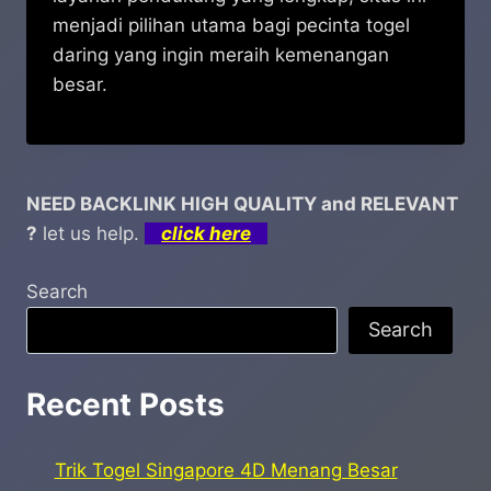
menjadi pilihan utama bagi pecinta togel
daring yang ingin meraih kemenangan
besar.
NEED BACKLINK HIGH QUALITY and RELEVANT
?
let us help.
click here
Search
Search
Recent Posts
Trik Togel Singapore 4D Menang Besar