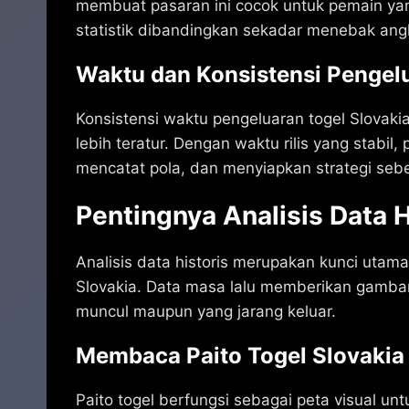
membuat pasaran ini cocok untuk pemain yan
statistik dibandingkan sekadar menebak ang
Waktu dan Konsistensi Pengel
Konsistensi waktu pengeluaran togel Slovak
lebih teratur. Dengan waktu rilis yang stabi
mencatat pola, dan menyiapkan strategi sebe
Pentingnya Analisis Data H
Analisis data historis merupakan kunci uta
Slovakia. Data masa lalu memberikan gamba
muncul maupun yang jarang keluar.
Membaca Paito Togel Slovakia
Paito togel berfungsi sebagai peta visual un