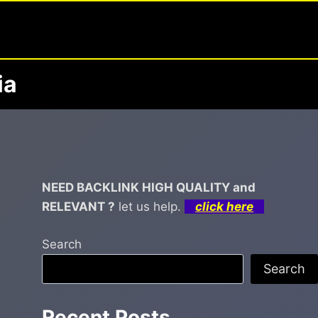
ia
NEED BACKLINK HIGH QUALITY and
RELEVANT ?
let us help.
click here
Search
Search
Recent Posts