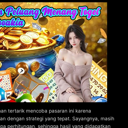
 tertarik mencoba pasaran ini karena
nkan dengan strategi yang tepat. Sayangnya, masih
pa perhitungan, sehingga hasil yang didapatkan