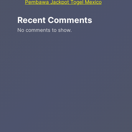
Pembawa Jackpot Togel Mexico
Recent Comments
No comments to show.