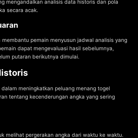
g mengandalkan analisis data historis dan pola
ka secara acak.
uaran
ia membantu pemain menyusun jadwal analisis yang
l, pemain dapat mengevaluasi hasil sebelumnya,
lum putaran berikutnya dimulai.
istoris
ma dalam meningkatkan peluang menang togel
ran tentang kecenderungan angka yang sering
tuk melihat pergerakan angka dari waktu ke waktu.