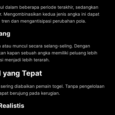
ul dalam beberapa periode terakhir, sedangkan
r. Mengombinasikan kedua jenis angka ini dapat
tren dan mengantisipasi perubahan pola.
lang
 atau muncul secara selang-seling. Dengan
kan kapan sebuah angka memiliki peluang lebih
i menjadi lebih terarah.
 yang Tepat
sering diabaikan pemain togel. Tanpa pengelolaan
dapat berujung pada kerugian.
ealistis