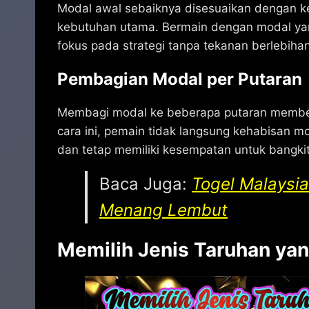
Modal awal sebaiknya disesuaikan dengan 
kebutuhan utama. Bermain dengan modal yan
fokus pada strategi tanpa tekanan berlebihan
Pembagian Modal per Putaran
Membagi modal ke beberapa putaran memberi
cara ini, pemain tidak langsung kehabisan m
dan tetap memiliki kesempatan untuk bangkit
Baca Juga:
Togel Malaysi
Menang Lembut
Memilih Jenis Taruhan yan