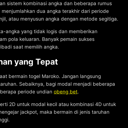
an sistem kombinasi angka dan beberapa rumus
 menjumlahkan dua angka terakhir dari periode
il, atau menyusun angka dengan metode segitiga.
a-angka yang tidak logis dan memberikan
lam pola keluaran. Banyak pemain sukses
ibadi saat memilih angka.
han yang Tepat
saat bermain togel Maroko. Jangan langsung
aruhan. Sebaiknya, bagi modal menjadi beberapa
beberapa periode undian
obeng bet
.
seperti 2D untuk modal kecil atau kombinasi 4D untuk
engejar jackpot, maka bermain di jenis taruhan
nggi.