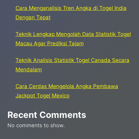
Cara Menganalisis Tren Angka di Togel India
Dengan Tepat
Teknik Lengkap Mengolah Data Statistik Togel
Macau Agar Prediksi Tajam
Teknik Analisis Statistik Togel Canada Secara
Mendalam
Cara Cerdas Mengelola Angka Pembawa
Jackpot Togel Mexico
Recent Comments
No comments to show.