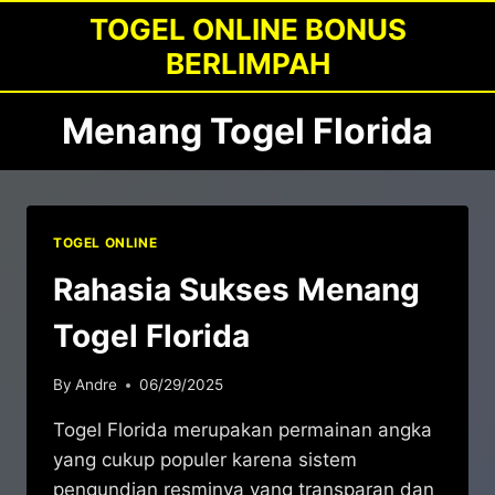
Skip
TOGEL ONLINE BONUS
to
BERLIMPAH
content
Menang Togel Florida
TOGEL ONLINE
Rahasia Sukses Menang
Togel Florida
By
Andre
06/29/2025
Togel Florida merupakan permainan angka
yang cukup populer karena sistem
pengundian resminya yang transparan dan