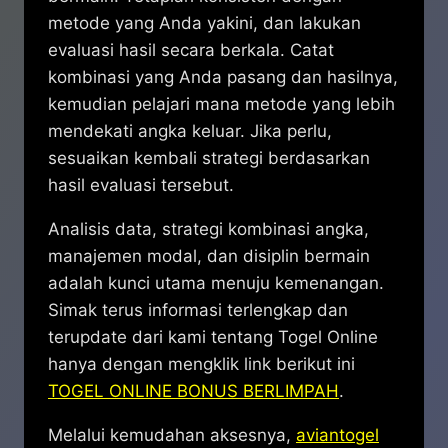
metode yang Anda yakini, dan lakukan
evaluasi hasil secara berkala. Catat
kombinasi yang Anda pasang dan hasilnya,
kemudian pelajari mana metode yang lebih
mendekati angka keluar. Jika perlu,
sesuaikan kembali strategi berdasarkan
hasil evaluasi tersebut.
Analisis data, strategi kombinasi angka,
manajemen modal, dan disiplin bermain
adalah kunci utama menuju kemenangan.
Simak terus informasi terlengkap dan
terupdate dari kami tentang Togel Online
hanya dengan mengklik link berikut ini
TOGEL ONLINE BONUS BERLIMPAH
.
Melalui kemudahan aksesnya,
aviantogel