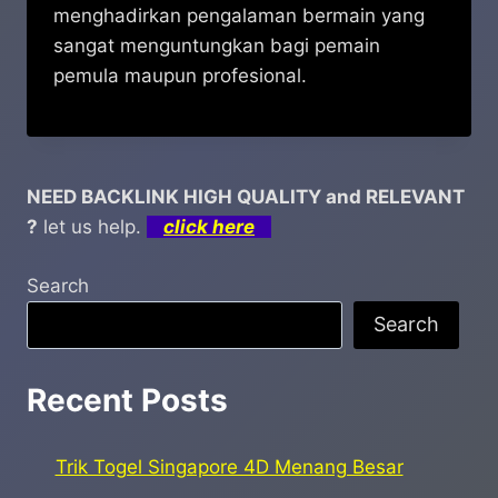
menghadirkan pengalaman bermain yang
sangat menguntungkan bagi pemain
pemula maupun profesional.
NEED BACKLINK HIGH QUALITY and RELEVANT
?
let us help.
click here
Search
Search
Recent Posts
Trik Togel Singapore 4D Menang Besar