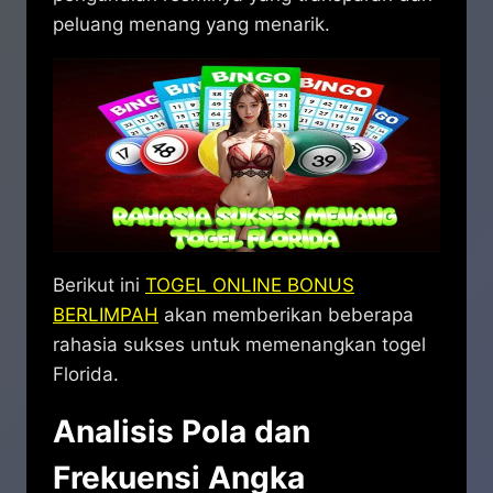
peluang menang yang menarik.
Berikut ini
TOGEL ONLINE BONUS
BERLIMPAH
akan memberikan beberapa
rahasia sukses untuk memenangkan togel
Florida.
Analisis Pola dan
Frekuensi Angka