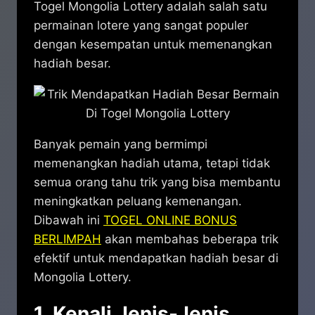
Togel Mongolia Lottery adalah salah satu
permainan lotere yang sangat populer
dengan kesempatan untuk memenangkan
hadiah besar.
Banyak pemain yang bermimpi
memenangkan hadiah utama, tetapi tidak
semua orang tahu trik yang bisa membantu
meningkatkan peluang kemenangan.
Dibawah ini
TOGEL ONLINE BONUS
BERLIMPAH
akan membahas beberapa trik
efektif untuk mendapatkan hadiah besar di
Mongolia Lottery.
1.
Kenali Jenis-Jenis