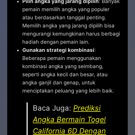
Pilih angka yang jarang dipilih
: Banyak
pemain memilih angka yang populer
atau berdasarkan tanggal penting.
Memilih angka yang jarang dipilih bisa
mengurangi kemungkinan harus berbagi
hadiah dengan pemain lain.
Gunakan strategi kombinasi
:
Beberapa pemain menggunakan
kombinasi angka yang seimbang,
seperti angka kecil dan besar, atau
angka ganjil dan genap, untuk
menciptakan peluang yang lebih baik.
Baca Juga:
Prediksi
Angka Bermain Togel
California 6D Dengan