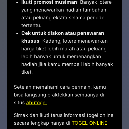
Ikuti promosi musiman
: Banyak lotere
yang menawarkan hadiah tambahan
atau peluang ekstra selama periode
tertentu.
Cek untuk diskon atau penawaran
khusus
: Kadang, lotere menawarkan
harga tiket lebih murah atau peluang
lebih banyak untuk memenangkan
hadiah jika kamu membeli lebih banyak
tiket.
Setelah memahami cara bermain, kamu
bisa langsung praktekkan semuanya di
situs
abutogel
.
Simak dan ikuti terus informasi togel online
secara lengkap hanya di
TOGEL ONLINE