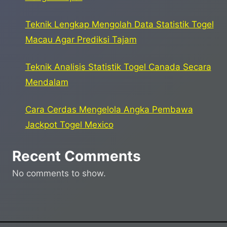
Teknik Lengkap Mengolah Data Statistik Togel
Macau Agar Prediksi Tajam
Teknik Analisis Statistik Togel Canada Secara
Mendalam
Cara Cerdas Mengelola Angka Pembawa
Jackpot Togel Mexico
Recent Comments
No comments to show.