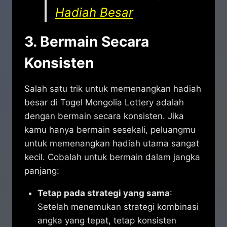
Hadiah Besar
3.
Bermain Secara
Konsisten
Salah satu trik untuk memenangkan hadiah
besar di Togel Mongolia Lottery adalah
dengan bermain secara konsisten. Jika
kamu hanya bermain sesekali, peluangmu
untuk memenangkan hadiah utama sangat
kecil. Cobalah untuk bermain dalam jangka
panjang:
Tetap pada strategi yang sama
:
Setelah menemukan strategi kombinasi
angka yang tepat, tetap konsisten