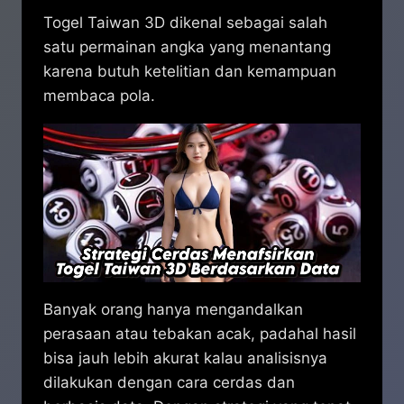
Togel Taiwan 3D dikenal sebagai salah
satu permainan angka yang menantang
karena butuh ketelitian dan kemampuan
membaca pola.
Banyak orang hanya mengandalkan
perasaan atau tebakan acak, padahal hasil
bisa jauh lebih akurat kalau analisisnya
dilakukan dengan cara cerdas dan