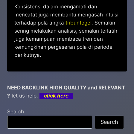
Konsistensi dalam mengamati dan
mencatat juga membantu mengasah intuisi
terhadap pola angka
tribuntogel
. Semakin
sering melakukan analisis, semakin terlatih
juga kemampuan membaca tren dan
kemungkinan pergeseran pola di periode
berikutnya.
NEED BACKLINK HIGH QUALITY and RELEVANT
?
let us help.
click here
Search
Search