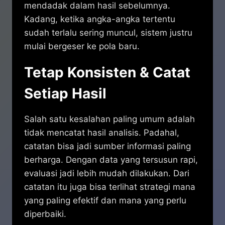
mendadak dalam hasil sebelumnya.
Kadang, ketika angka-angka tertentu
sudah terlalu sering muncul, sistem justru
mulai bergeser ke pola baru.
Tetap Konsisten & Catat
Setiap Hasil
Salah satu kesalahan paling umum adalah
tidak mencatat hasil analisis. Padahal,
catatan bisa jadi sumber informasi paling
berharga. Dengan data yang tersusun rapi,
evaluasi jadi lebih mudah dilakukan. Dari
catatan itu juga bisa terlihat strategi mana
yang paling efektif dan mana yang perlu
diperbaiki.