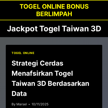
Skip
TOGEL ONLINE BONUS
to
BERLIMPAH
content
Jackpot Togel Taiwan 3D
TOGEL ONLINE
Strategi Cerdas
Menafsirkan Togel
Taiwan 3D Berdasarkan
Data
By
Marsel
10/11/2025