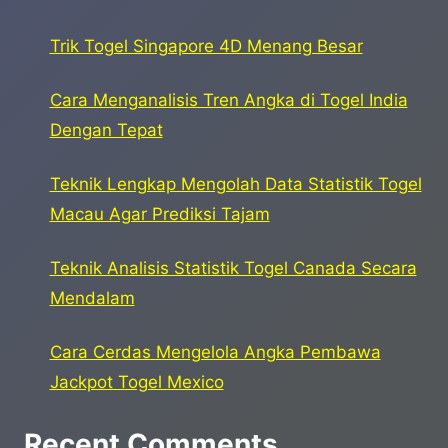
Trik Togel Singapore 4D Menang Besar
Cara Menganalisis Tren Angka di Togel India
Dengan Tepat
Teknik Lengkap Mengolah Data Statistik Togel
Macau Agar Prediksi Tajam
Teknik Analisis Statistik Togel Canada Secara
Mendalam
Cara Cerdas Mengelola Angka Pembawa
Jackpot Togel Mexico
Recent Comments