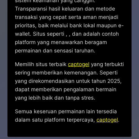
sistem keamanan yang canggih.
Transparansi hasil keluaran dan metode
transaksi yang cepat serta aman menjadi
prioritas, baik melalui bank lokal maupun e-
wallet. Situs seperti , , dan adalah contoh
platform yang menawarkan beragam
permainan dan sensasi taruhan.
Memilih situs terbaik
captogel
yang terbukti
sering memberikan kemenangan. Seperti
yang direkomendasikan untuk tahun 2025,
dapat memberikan pengalaman bermain
yang lebih baik dan tanpa stres.
Semua keseruan permainan lain tersedia
dalam satu platform terpercaya,
captogel
.