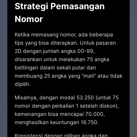
Strategi Pemasangan
Nomor
Ketika memasang nomor, ada beberapa
tips yang bisa diterapkan. Untuk pasaran
2D dengan jumlah angka 00-99,
disarankan untuk melakukan 75 angka
bettingan dalam sekali putar dan
membuang 25 angka yang “mati” atau tidak
dipilih.
Misalnya, dengan modal 53.250 (untuk 75
nomor dengan perkalian 1 setelah diskon),
kemenangan bisa mencapai 70.000,
menghasilkan keuntungan 16.750.
Konsistensi dengan pilihan angka dan