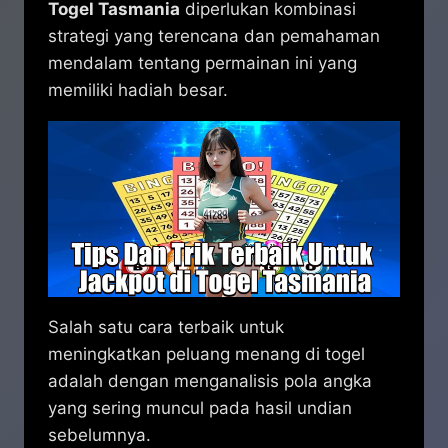
Togel Tasmania
diperlukan kombinasi
strategi yang terencana dan pemahaman
mendalam tentang permainan ini yang
memiliki hadiah besar.
Salah satu cara terbaik untuk
meningkatkan peluang menang di togel
adalah dengan menganalisis pola angka
yang sering muncul pada hasil undian
sebelumnya.