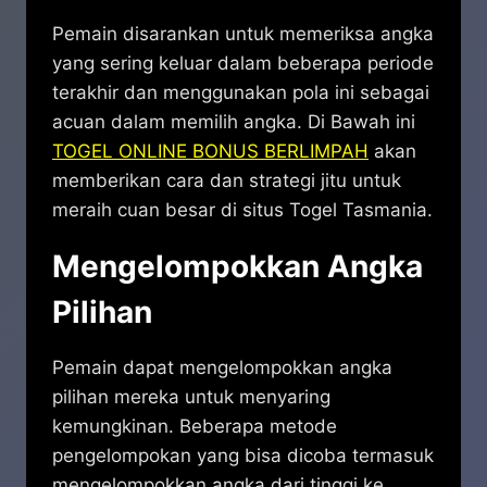
Pemain disarankan untuk memeriksa angka
yang sering keluar dalam beberapa periode
terakhir dan menggunakan pola ini sebagai
acuan dalam memilih angka. Di Bawah ini
TOGEL ONLINE BONUS BERLIMPAH
akan
memberikan cara dan strategi jitu untuk
meraih cuan besar di situs Togel Tasmania.
Mengelompokkan Angka
Pilihan
Pemain dapat mengelompokkan angka
pilihan mereka untuk menyaring
kemungkinan. Beberapa metode
pengelompokan yang bisa dicoba termasuk
mengelompokkan angka dari tinggi ke