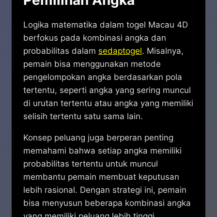
Pemilihan Angka
Logika matematika dalam togel Macau 4D
berfokus pada kombinasi angka dan
probabilitas dalam
sedaptogel
. Misalnya,
pemain bisa menggunakan metode
pengelompokan angka berdasarkan pola
tertentu, seperti angka yang sering muncul
di urutan tertentu atau angka yang memiliki
selisih tertentu satu sama lain.
Konsep peluang juga berperan penting
memahami bahwa setiap angka memiliki
probabilitas tertentu untuk muncul
membantu pemain membuat keputusan
lebih rasional. Dengan strategi ini, pemain
bisa menyusun beberapa kombinasi angka
yang memiliki peluang lebih tinggi