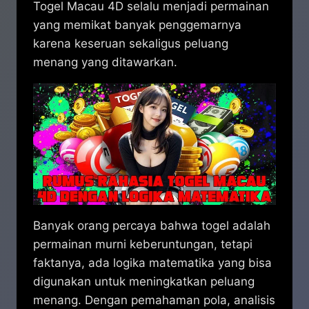
Togel Macau 4D selalu menjadi permainan
yang memikat banyak penggemarnya
karena keseruan sekaligus peluang
menang yang ditawarkan.
Banyak orang percaya bahwa togel adalah
permainan murni keberuntungan, tetapi
faktanya, ada logika matematika yang bisa
digunakan untuk meningkatkan peluang
menang. Dengan pemahaman pola, analisis