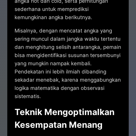
angka hot dan cold, serta perhitungan
sederhana untuk memprediksi
kemungkinan angka berikutnya.
Misalnya, dengan mencatat angka yang
sering muncul dalam jangka waktu tertentu
dan menghitung selisih antarangka, pemain
bisa mengidentifikasi susunan tersembunyi
yang mungkin nampak kembali.
Pendekatan ini lebih ilmiah dibanding
sekadar menebak, karena menggabungkan
logika matematika dengan observasi
sistematis.
Teknik Mengoptimalkan
Kesempatan Menang