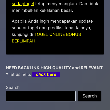
sedaptogel
tetap menyenangkan. Dan tidak
menimbulkan kekalahan besar.
Apabila Anda ingin mendapatkan update
seputar togel dan prediksi tepat lainnya,
kunjungi di
TOGEL ONLINE BONUS
BERLIMPAH
.
NEED BACKLINK HIGH QUALITY and RELEVANT
?
let us help.
click here
Search
Search