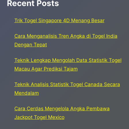
Recent Posts
Trik Togel Singapore 4D Menang Besar
Cara Menganalisis Tren Angka di Togel India
Dengan Tepat
Teknik Lengkap Mengolah Data Statistik Togel
Macau Agar Prediksi Tajam
Teknik Analisis Statistik Togel Canada Secara
Mendalam
Cara Cerdas Mengelola Angka Pembawa
Jackpot Togel Mexico