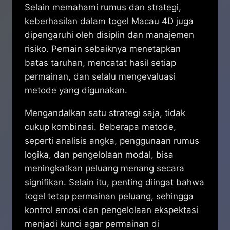
Selain memahami rumus dan strategi,
keberhasilan dalam togel Macau 4D juga
dipengaruhi oleh disiplin dan manajemen
risiko. Pemain sebaiknya menetapkan
batas taruhan, mencatat hasil setiap
permainan, dan selalu mengevaluasi
metode yang digunakan.
Mengandalkan satu strategi saja, tidak
cukup kombinasi. Beberapa metode,
seperti analisis angka, penggunaan rumus
logika, dan pengelolaan modal, bisa
meningkatkan peluang menang secara
signifikan. Selain itu, penting diingat bahwa
togel tetap permainan peluang, sehingga
kontrol emosi dan pengelolaan ekspektasi
menjadi kunci agar permainan di