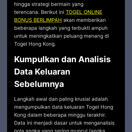
hingga strategi bermain yang
terencana. Berikut ini
TOGEL ONLINE
BONUS BERLIMPAH
akan memberikan
beberapa langkah yang terbukti ampuh
untuk meningkatkan peluang menang di
Togel Hong Kong.
Kumpulkan dan Analisis
Data Keluaran
Sebelumnya
Langkah awal dan paling krusial adalah
mengumpulkan data keluaran Togel Hong
Kong dalam beberapa minggu terakhir.
Data ini menjadi dasar untuk menganalisis
pola angka yang sering muncul (angka