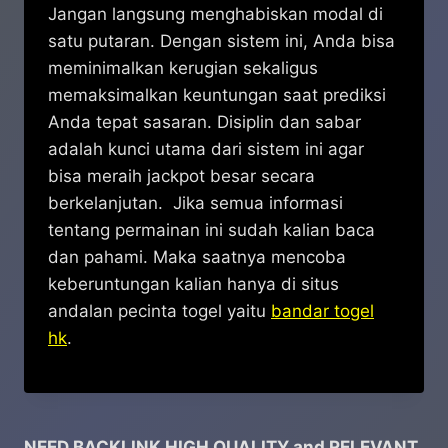
Jangan langsung menghabiskan modal di
satu putaran. Dengan sistem ini, Anda bisa
meminimalkan kerugian sekaligus
memaksimalkan keuntungan saat prediksi
Anda tepat sasaran. Disiplin dan sabar
adalah kunci utama dari sistem ini agar
bisa meraih jackpot besar secara
berkelanjutan.
Jika semua informasi
tentang permainan ini sudah kalian baca
dan pahami. Maka saatnya mencoba
keberuntungan kalian hanya di situs
andalan pecinta togel yaitu
bandar togel
hk
.
NEED BACKLINK HIGH QUALITY and RELEVANT