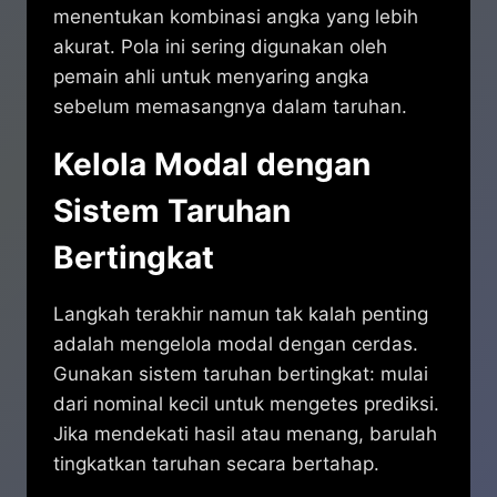
menentukan kombinasi angka yang lebih
akurat. Pola ini sering digunakan oleh
pemain ahli untuk menyaring angka
sebelum memasangnya dalam taruhan.
Kelola Modal dengan
Sistem Taruhan
Bertingkat
Langkah terakhir namun tak kalah penting
adalah mengelola modal dengan cerdas.
Gunakan sistem taruhan bertingkat: mulai
dari nominal kecil untuk mengetes prediksi.
Jika mendekati hasil atau menang, barulah
tingkatkan taruhan secara bertahap.