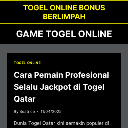
Skip
TOGEL ONLINE BONUS
to
BERLIMPAH
content
GAME TOGEL ONLINE
TOGEL ONLINE
Cara Pemain Profesional
Selalu Jackpot di Togel
Qatar
By
Beatrice
11/04/2025
Dunia Togel Qatar kini semakin populer di