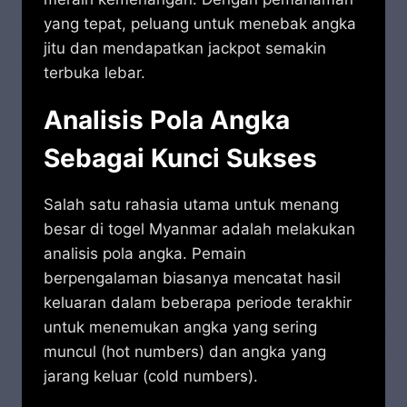
yang tepat, peluang untuk menebak angka
jitu dan mendapatkan jackpot semakin
terbuka lebar.
Analisis Pola Angka
Sebagai Kunci Sukses
Salah satu rahasia utama untuk menang
besar di togel Myanmar adalah melakukan
analisis pola angka. Pemain
berpengalaman biasanya mencatat hasil
keluaran dalam beberapa periode terakhir
untuk menemukan angka yang sering
muncul (hot numbers) dan angka yang
jarang keluar (cold numbers).