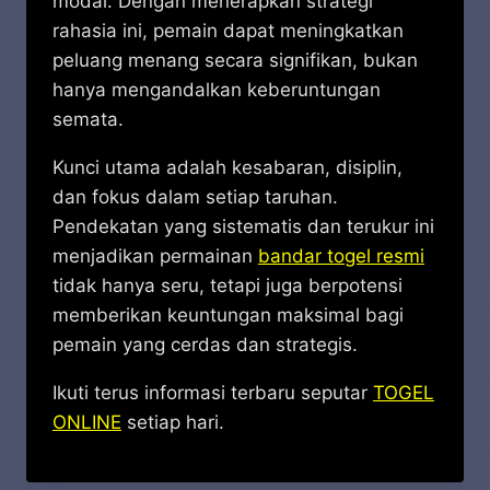
modal. Dengan menerapkan strategi
rahasia ini, pemain dapat meningkatkan
peluang menang secara signifikan, bukan
hanya mengandalkan keberuntungan
semata.
Kunci utama adalah kesabaran, disiplin,
dan fokus dalam setiap taruhan.
Pendekatan yang sistematis dan terukur ini
menjadikan permainan
bandar togel resmi
tidak hanya seru, tetapi juga berpotensi
memberikan keuntungan maksimal bagi
pemain yang cerdas dan strategis.
Ikuti terus informasi terbaru seputar
TOGEL
ONLINE
setiap hari.