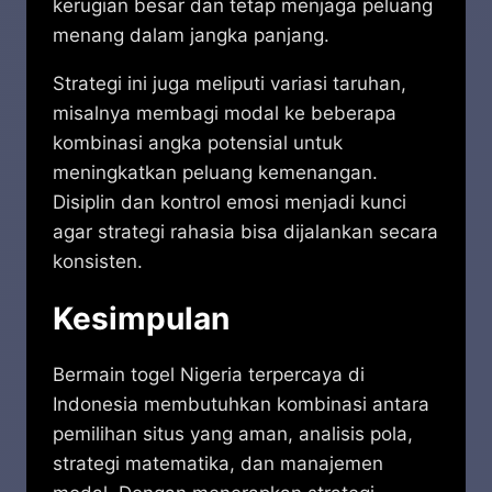
kerugian besar dan tetap menjaga peluang
menang dalam jangka panjang.
Strategi ini juga meliputi variasi taruhan,
misalnya membagi modal ke beberapa
kombinasi angka potensial untuk
meningkatkan peluang kemenangan.
Disiplin dan kontrol emosi menjadi kunci
agar strategi rahasia bisa dijalankan secara
konsisten.
Kesimpulan
Bermain togel Nigeria terpercaya di
Indonesia membutuhkan kombinasi antara
pemilihan situs yang aman, analisis pola,
strategi matematika, dan manajemen