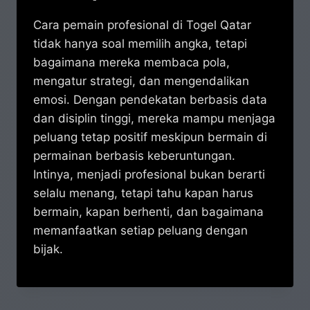
Cara pemain profesional di Togel Qatar
tidak hanya soal memilih angka, tetapi
bagaimana mereka membaca pola,
mengatur strategi, dan mengendalikan
emosi. Dengan pendekatan berbasis data
dan disiplin tinggi, mereka mampu menjaga
peluang tetap positif meskipun bermain di
permainan berbasis keberuntungan.
Intinya, menjadi profesional bukan berarti
selalu menang, tetapi tahu kapan harus
bermain, kapan berhenti, dan bagaimana
memanfaatkan setiap peluang dengan
bijak.