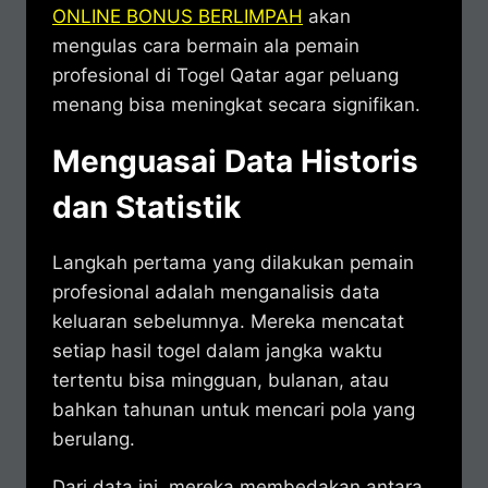
ONLINE BONUS BERLIMPAH
akan
mengulas cara bermain ala pemain
profesional di Togel Qatar agar peluang
menang bisa meningkat secara signifikan.
Menguasai Data Historis
dan Statistik
Langkah pertama yang dilakukan pemain
profesional adalah menganalisis data
keluaran sebelumnya. Mereka mencatat
setiap hasil togel dalam jangka waktu
tertentu bisa mingguan, bulanan, atau
bahkan tahunan untuk mencari pola yang
berulang.
Dari data ini, mereka membedakan antara