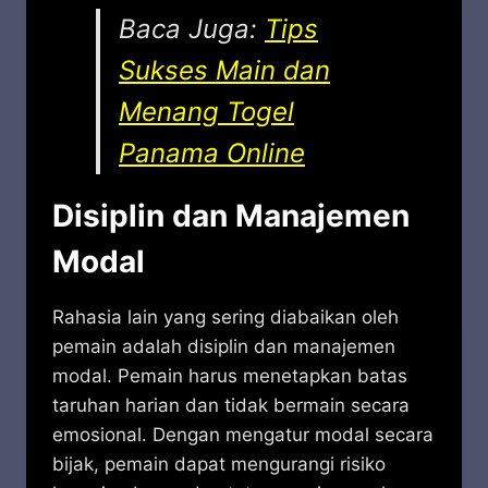
Baca Juga:
Tips
Sukses Main dan
Menang Togel
Panama Online
Disiplin dan Manajemen
Modal
Rahasia lain yang sering diabaikan oleh
pemain adalah disiplin dan manajemen
modal. Pemain harus menetapkan batas
taruhan harian dan tidak bermain secara
emosional. Dengan mengatur modal secara
bijak, pemain dapat mengurangi risiko