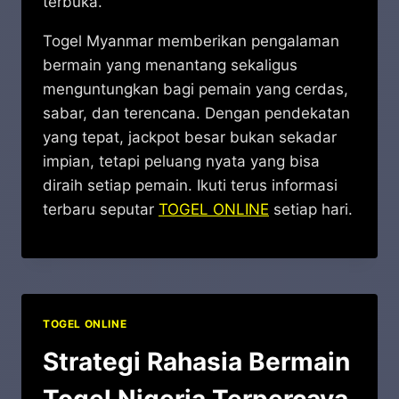
terbuka.
Togel Myanmar memberikan pengalaman
bermain yang menantang sekaligus
menguntungkan bagi pemain yang cerdas,
sabar, dan terencana. Dengan pendekatan
yang tepat, jackpot besar bukan sekadar
impian, tetapi peluang nyata yang bisa
diraih setiap pemain. Ikuti terus informasi
terbaru seputar
TOGEL ONLINE
setiap hari.
TOGEL ONLINE
Strategi Rahasia Bermain