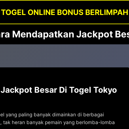
TOGEL ONLINE BONUS BERLIMPAH
ra Mendapatkan Jackpot Be
ackpot Besar Di Togel Tokyo
el yang paling banyak dimainkan di berbagai
k, tak heran banyak pemain yang berlomba-lomba