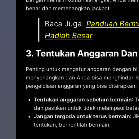
benar dan memenangkan jackpot.
Baca Juga:
Panduan Berma
Hadiah Besar
3. Tentukan Anggaran Dan
Penting untuk mengatur anggaran dengan bi
menyenangkan dan Anda bisa menghindari ker
pengelolaan anggaran yang bisa diterapkan:
Tentukan anggaran sebelum bermain
: 
dan pastikan untuk tidak melampaui batas
Jangan tergoda untuk terus bermain
: J
tentukan, berhentilah bermain.