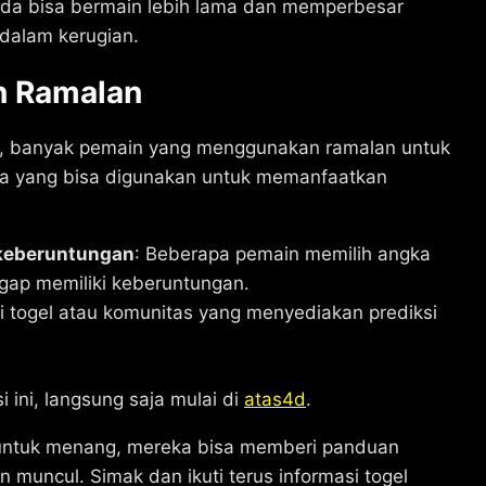
nda bisa bermain lebih lama dan memperbesar
 dalam kerugian.
n Ramalan
el, banyak pemain yang menggunakan ramalan untuk
a yang bisa digunakan untuk memanfaatkan
 keberuntungan
: Beberapa pemain memilih angka
ggap memiliki keberuntungan.
li togel atau komunitas yang menyediakan prediksi
 ini, langsung saja mulai di
atas4d
.
i untuk menang, mereka bisa memberi panduan
in muncul.
Simak dan ikuti terus informasi togel