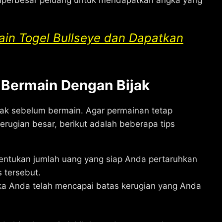
in Togel Bullseye dan Dapatkan
 Bermain Dengan Bijak
jak sebelum bermain. Agar permainan tetap
ugian besar, berikut adalah beberapa tips
Tentukan jumlah uang yang siap Anda pertaruhkan
 tersebut.
ika Anda telah mencapai batas kerugian yang Anda