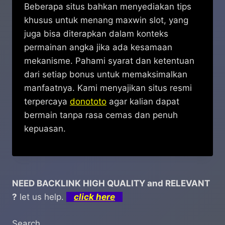
Beberapa situs bahkan menyediakan tips
khusus untuk menang maxwin slot, yang
juga bisa diterapkan dalam konteks
permainan angka jika ada kesamaan
mekanisme. Pahami syarat dan ketentuan
dari setiap bonus untuk memaksimalkan
manfaatnya.
Kami menyajikan situs resmi
terpercaya
donototo
agar kalian dapat
bermain tanpa rasa cemas dan penuh
kepuasan.
NEED BACKLINK HIGH QUALITY and RELEVANT
?
let us help.
click here
Search