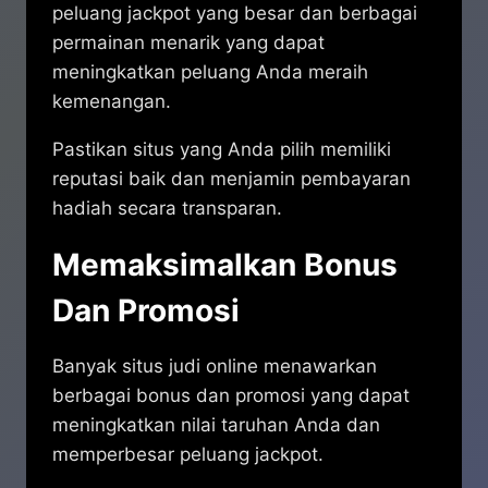
peluang jackpot yang besar dan berbagai
permainan menarik yang dapat
meningkatkan peluang Anda meraih
kemenangan.
Pastikan situs yang Anda pilih memiliki
reputasi baik dan menjamin pembayaran
hadiah secara transparan.
Memaksimalkan Bonus
Dan Promosi
Banyak situs judi online menawarkan
berbagai bonus dan promosi yang dapat
meningkatkan nilai taruhan Anda dan
memperbesar peluang jackpot.