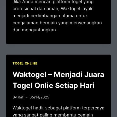
Jika Anda mencari platform togel yang
profesional dan aman, Waktogel layak
menjadi pertimbangan utama untuk
pengalaman bermain yang menyenangkan
dan menguntungkan.
TOGEL ONLINE
Waktogel – Menjadi Juara
Togel Onlie Setiap Hari
By
Rafi
05/14/2025
Waktogel hadir sebagai platform terpercaya
yang sangat paling membantu pemain