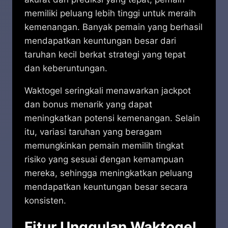
memiliki peluang lebih tinggi untuk meraih
kemenangan. Banyak pemain yang berhasil
mendapatkan keuntungan besar dari
taruhan kecil berkat strategi yang tepat
dan keberuntungan.
Waktogel seringkali menawarkan jackpot
dan bonus menarik yang dapat
meningkatkan potensi kemenangan. Selain
itu, variasi taruhan yang beragam
memungkinkan pemain memilih tingkat
risiko yang sesuai dengan kemampuan
mereka, sehingga meningkatkan peluang
mendapatkan keuntungan besar secara
konsisten.
Fitur Unggulan Waktogel