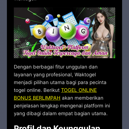
Dengan berbagai fitur unggulan dan
layanan yang profesional, Waktogel
menjadi pilihan utama bagi para pecinta
togel online. Berikut
TOGEL ONLINE
BONUS BERLIMPAH
akan memberikan
penjelasan lengkap mengenai platform ini
yang dibagi dalam empat bagian utama.
Profil dan Keunggulan