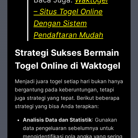
– Situs Togel Online
Dengan Sistem
Pendaftaran Mudah
Strategi Sukses Bermain
Togel Online di Waktogel
Menjadi juara togel setiap hari bukan hanya
bergantung pada keberuntungan, tetapi
juga strategi yang tepat. Berikut beberapa
strategi yang bisa Anda terapkan:
Analisis Data dan Statistik
: Gunakan
data pengeluaran sebelumnya untuk
mengidentifikasi pola angka yang sering