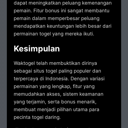
dapat meningkatkan peluang kemenangan
pemain. Fitur bonus ini sangat membantu
pemain dalam memperbesar peluang
mendapatkan keuntungan lebih besar dari
permainan togel yang mereka ikuti.
Kesimpulan
Waktogel telah membuktikan dirinya
sebagai situs togel paling populer dan
terpercaya di Indonesia. Dengan variasi
permainan yang lengkap, fitur yang
memudahkan akses, sistem keamanan
yang terjamin, serta bonus menarik,
membuat menjadi pilihan utama para
pecinta togel daring.