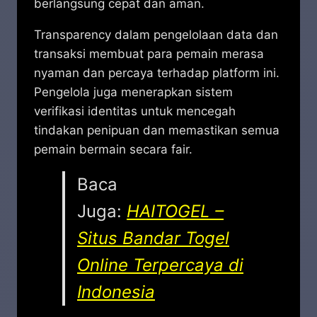
berlangsung cepat dan aman.
Transparency dalam pengelolaan data dan
transaksi membuat para pemain merasa
nyaman dan percaya terhadap platform ini.
Pengelola juga menerapkan sistem
verifikasi identitas untuk mencegah
tindakan penipuan dan memastikan semua
pemain bermain secara fair.
Baca
Juga:
HAITOGEL –
Situs Bandar Togel
Online Terpercaya di
Indonesia