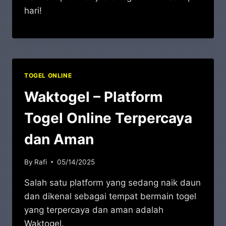
hari!
TOGEL ONLINE
Waktogel – Platform
Togel Online Terpercaya
dan Aman
By
Rafi
05/14/2025
Salah satu platform yang sedang naik daun
dan dikenal sebagai tempat bermain togel
yang terpercaya dan aman adalah
Waktogel.