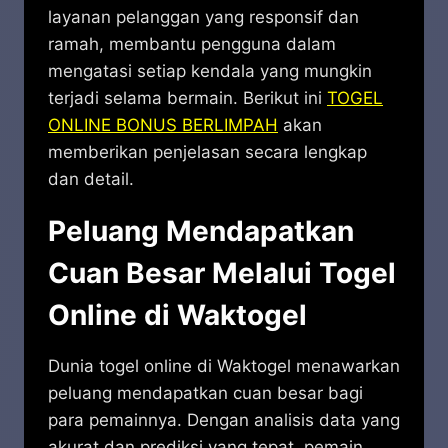
layanan pelanggan yang responsif dan
ramah, membantu pengguna dalam
mengatasi setiap kendala yang mungkin
terjadi selama bermain. Berikut ini
TOGEL
ONLINE BONUS BERLIMPAH
akan
memberikan penjelasan secara lengkap
dan detail.
Peluang Mendapatkan
Cuan Besar Melalui Togel
Online di Waktogel
Dunia togel online di Waktogel menawarkan
peluang mendapatkan cuan besar bagi
para pemainnya. Dengan analisis data yang
akurat dan prediksi yang tepat, pemain