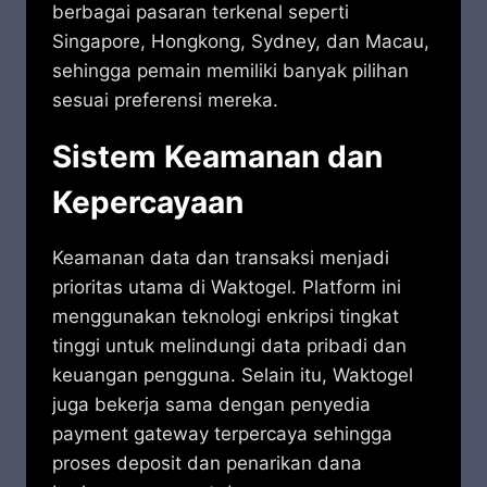
berbagai pasaran terkenal seperti
Singapore, Hongkong, Sydney, dan Macau,
sehingga pemain memiliki banyak pilihan
sesuai preferensi mereka.
Sistem Keamanan dan
Kepercayaan
Keamanan data dan transaksi menjadi
prioritas utama di Waktogel. Platform ini
menggunakan teknologi enkripsi tingkat
tinggi untuk melindungi data pribadi dan
keuangan pengguna. Selain itu, Waktogel
juga bekerja sama dengan penyedia
payment gateway terpercaya sehingga
proses deposit dan penarikan dana