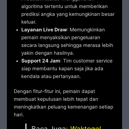
algoritma tertentu untuk memberikan
prediksi angka yang kemungkinan besar
keluar.
Layanan Live Draw
: Memungkinkan
pemain menyaksikan pengeluaran
secara langsung sehingga merasa lebih
yakin dengan hasilnya.
Support 24 Jam
: Tim customer service
siap membantu kapan saja jika ada
kendala atau pertanyaan.
Dengan fitur-fitur ini, pemain dapat
membuat keputusan lebih tepat dan
meningkatkan peluang kemenangan setiap
hari.
Baca Juga:
Waktogel