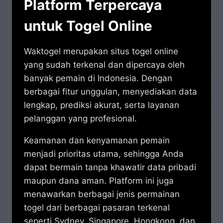
Platform Terpercaya
untuk Togel Online
Waktogel merupakan situs togel online
yang sudah terkenal dan dipercaya oleh
banyak pemain di Indonesia. Dengan
berbagai fitur unggulan, menyediakan data
lengkap, prediksi akurat, serta layanan
pelanggan yang profesional.
Keamanan dan kenyamanan pemain
menjadi prioritas utama, sehingga Anda
dapat bermain tanpa khawatir data pribadi
maupun dana aman. Platform ini juga
menawarkan berbagai jenis permainan
togel dari berbagai pasaran terkenal
seperti Sydney, Singapore, Hongkong, dan