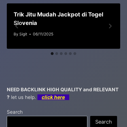
Trik Jitu Mudah Jackpot di Togel
Slovenia
By
Sigit
06/11/2025
NEED BACKLINK HIGH QUALITY and RELEVANT
?
let us help.
click here
Search
Search