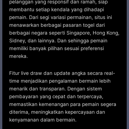
pelanggan yang responsif dan ramah, siap
membantu setiap kendala yang dihadapi
pemain. Dari segi variasi permainan, situs ini
menawarkan berbagai pasaran togel dari
berbagai negara seperti Singapore, Hong Kong,
Sidney, dan lainnya. Dan sehingga pemain
memiliki banyak pilihan sesuai preferensi
mereka.
Fitur live draw dan update angka secara real-
time menjadikan pengalaman bermain lebih
menarik dan transparan. Dengan sistem
pembayaran yang cepat dan terpercaya,
memastikan kemenangan para pemain segera
diterima, meningkatkan kepercayaan dan
kenyamanan dalam bermain.